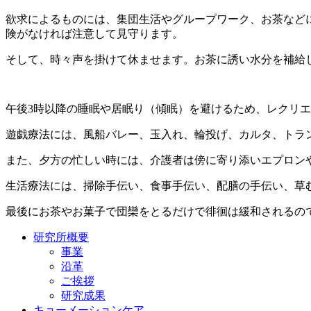
欲求によるものには、集団生活やグループワーク、お茶など
険がなければ注意して見守ります。
そして、時々声を掛けて休ませます。お茶に誘い水分を補給
午後3時以降の睡眠や居眠り（傾眠）を避けるため、レクリ
遊戯療法には、風船バレー、玉入れ、輪投げ、カルタ、ト
また、夕方の忙しい時には、介護者は傍に寄り添いエプロンや
生活療法には、掃除手伝い、食事手伝い、配膳の手伝い、草
最後にお茶やお菓子で団欒をとるだけで徘徊は緩和されるの
研究所概要
事業
沿革
ご挨拶
研究成果
キョーメーションケア