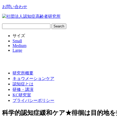
お問い合わせ
サ
イ
サイズ
ト
Small
内
Medium
検
Large
索:
研究所概要
キョウメーションケア
認知症とは
研修・講演
KC研究室
プライバシーポリシー
科学的認知症緩和ケア★徘徊は目的地を