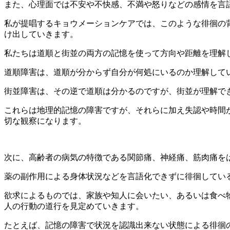
また、心理面では不安や不快感、不満や怒りなどの感情を言
私が提唱するキョウメーションケアでは、このような徘徊の
け出していきます。
私たちは道順と街並の両方の記憶を使って方向や距離を理解
道順障害は、道順が分からず自分が何処にいるのか理解して
街並障害は、その逆で道順は分かるのですが、街並が理解で
これらは地理的記憶の障害ですが、それらに加え失認や時間
切な観察になります。
次に、高齢者の病気の特徴である関節痛、神経痛、筋肉痛を
薬の副作用による身体状況などを言語化できずに徘徊してい
欲求によるものでは、家族や知人に会いたい、あるいは食べ
人の行動の道行を見定めていきます。
たとえば、記憶の障害で状況を認識出来ない状態による徘徊