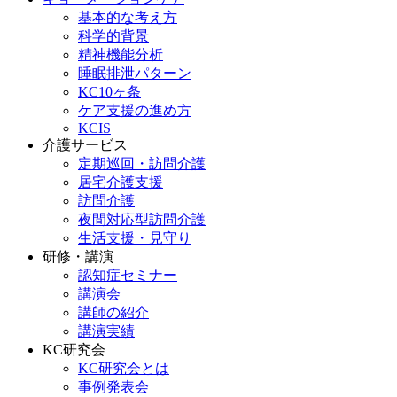
基本的な考え方
科学的背景
精神機能分析
睡眠排泄パターン
KC10ヶ条
ケア支援の進め方
KCIS
介護サービス
定期巡回・訪問介護
居宅介護支援
訪問介護
夜間対応型訪問介護
生活支援・見守り
研修・講演
認知症セミナー
講演会
講師の紹介
講演実績
KC研究会
KC研究会とは
事例発表会