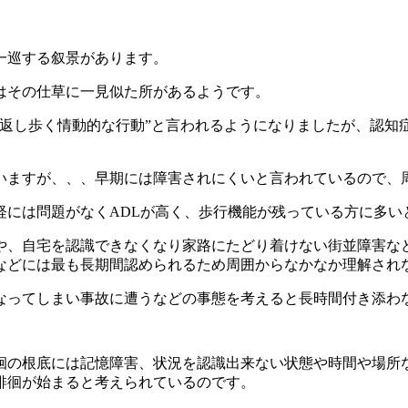
一巡する叙景があります。
はその仕草に一見似た所があるようです。
り返し歩く情動的な行動”と言われるようになりましたが、認知
いますが、、、早期には障害されにくいと言われているので、
経には問題がなくADLが高く、歩行機能が残っている方に多い
や、自宅を認識できなくなり家路にたどり着けない街並障害な
などには最も長期間認められるため周囲からなかなか理解され
なってしまい事故に遭うなどの事態を考えると長時間付き添わな
徊の根底には記憶障害、状況を認識出来ない状態や時間や場所
徘徊が始まると考えられているのです。