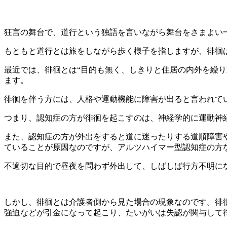
狂言の舞台で、道行という独語を言いながら舞台をさまよい
もともと道行とは旅をしながら歩く様子を指しますが、徘徊
最近では、徘徊とは“目的も無く、しきりと住居の内外を繰
ます。
徘徊を伴う方には、人格や運動機能に障害が出ると言われて
つまり、認知症の方が徘徊を起こすのは、神経学的に運動神
また、認知症の方が外出をすると道に迷ったりする道順障害
ていることが原因なのですが、アルツハイマー型認知症の方
不適切な目的で昼夜を問わず外出して、しばしば行方不明に
しかし、徘徊とは介護者側から見た場合の現象なのです。徘
強迫などが引金になって起こり、たいがいは失認が関与して