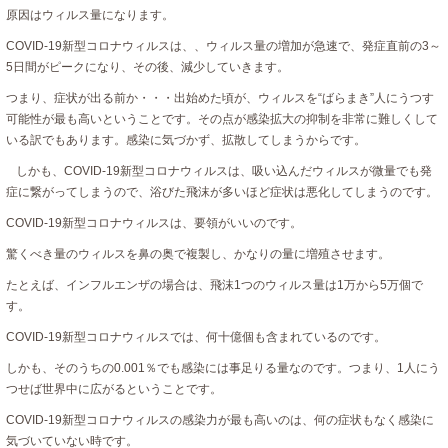
原因はウィルス量になります。
COVID-19新型コロナウィルスは、、ウィルス量の増加が急速で、発症直前の3～
5日間がピークになり、その後、減少していきます。
つまり、症状が出る前か・・・出始めた頃が、ウィルスを“ばらまき”人にうつす
可能性が最も高いということです。その点が感染拡大の抑制を非常に難しくして
いる訳でもあります。感染に気づかず、拡散してしまうからです。
しかも、COVID-19新型コロナウィルスは、吸い込んだウィルスが微量でも発
症に繋がってしまうので、浴びた飛沫が多いほど症状は悪化してしまうのです。
COVID-19新型コロナウィルスは、要領がいいのです。
驚くべき量のウィルスを鼻の奥で複製し、かなりの量に増殖させます。
たとえば、インフルエンザの場合は、飛沫1つのウィルス量は1万から5万個で
す。
COVID-19新型コロナウィルスでは、何十億個も含まれているのです。
しかも、そのうちの0.001％でも感染には事足りる量なのです。つまり、1人にう
つせば世界中に広がるということです。
COVID-19新型コロナウィルスの感染力が最も高いのは、何の症状もなく感染に
気づいていない時です。