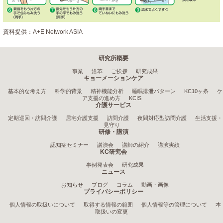
資料提供：A+E Network ASIA
研究所概要
事業
沿革
ご挨拶
研究成果
キョーメーションケア
基本的な考え方
科学的背景
精神機能分析
睡眠排泄パターン
KC10ヶ条
ケ
ア支援の進め方
KCIS
介護サービス
定期巡回・訪問介護
居宅介護支援
訪問介護
夜間対応型訪問介護
生活支援・
見守り
研修・講演
認知症セミナー
講演会
講師の紹介
講演実績
KC研究会
事例発表会
研究成果
ニュース
お知らせ
ブログ
コラム
動画・画像
プライバシーポリシー
個人情報の取扱いについて
取得する情報の範囲
個人情報等の管理について
本
取扱いの変更