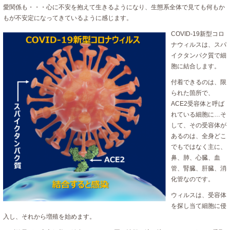
愛関係も・・・心に不安を抱えて生きるようになり、生態系全体で見ても何もか
もが不安定になってきているように感じます。
COVID-19新型コロ
ナウィルスは、スパ
イクタンパク質で細
胞に結合します。
付着できるのは、限
られた箇所で、
ACE2受容体と呼ば
れている細胞に…そ
して、その受容体が
あるのは、全身どこ
でもではなく主に、
鼻、肺、心臓、血
管、腎臓、肝臓、消
化管なのです。
ウィルスは、受容体
を探し当て細胞に侵
入し、それから増殖を始めます。