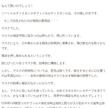
なんて賢いのでしょう！
ソーシャルディスタンスやフィジカルディスタンスは、その場しのぎです。
そこで注目されたのが病院の愛用品・・・
マスクでした。
マスクが感染予防に役立つのは明らかで、理に叶っています。
マスクにより、口や鼻から出る飛沫が効果的に遮断され、飛び散るのを防ぐから
です。
飛沫を押し留められるということです。
顔にぴったり合うマスク程、効果的に機能します。
しかし、マスクの有効性については、意見は様々です。咳をするときに口を覆う
のは常識なのに・・・去年の最初の頃はマスクをせず無防備の状態でした。
マスクの効果に確証がなかったからです。
もし、マスクに近いものを使っていたら、せめてタオルやハンカチーフを当てて
いたら、かなり違っていたはずですし、世界中の感染も抑えられたでしょう！
COVID-19新型コロナウィルス発生当時は知性と怒りが入り乱れマスク論争は加