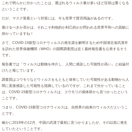
これで明らかに分かったことは、運ばれるウィルス量が多いほど症状は重くなる
ということです。
だが、マスク装着という対策には、今も世界で賛否両論があるのです。
着けるべきか否かは、それこそ利他的か利己的かが問われる世界平和への貢献に
掛かっていますね！
さて、COVID-19新型コロナウィルスの発生源を解明するため中国湖北省武漢市
を訪れた世界保健機関（WHO）の国際調査団は近く最終報告書を公表するそう
です。
報告書では「ウィルスは動物を仲介し、人間に感染した可能性が高い」と結論付
けたと報じています。
調査団はコウモリなどウィルスをもともと保有していた可能性がある動物から人
間に直接感染した可能性も指摘しているのですが、これまで分かっていること
は、COVID-19新型コロナウィルスは、コウモリの個体群から見つかったという
ことです。
つまり、COVID-19新型コロナウィルスは、自然界の由来のウィルスだというこ
とです。
確かに2019年の12月、中国の武漢で最初に見つかりましたが、その以前に発生
していたということです。