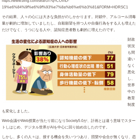
https://www.bing.com/search?q=COVID-
19%e6%84%9f%e6%9f%93%e7%8a%b6%e6%b3%81&FORM=HDRSC1
その結果、人々の心には大きな負担がのしかかります。封鎖中、アルコール消毒
量が劇的に増加していましたし、自殺願望を持つ人や自傷行為をする人も増えた
だけでなく、うつになる人や、認知症患者数も劇的に増えたのです。
財政
状況
も間
違い
なく
悪化
し、
世界
中の
教育
制度
も変化しました。
Web会議やWeb授業が当たり前になりSociety5.0が、計画とは違う意味でスター
トしはじめ、デジタル世界がAIを中心に回り始め出したのです。
しかし、多くの人々は、接する機会を失いつつあり、団欒や会合が無くなり、恋