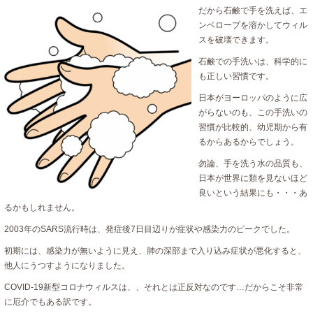
だから石鹸で手を洗えば、エ
ンベロープを溶かしてウィル
スを破壊できます。
石鹸での手洗いは、科学的に
も正しい習慣です。
日本がヨーロッパのように広
がらないのも、この手洗いの
習慣が比較的、幼児期から有
るからあるからでしょう。
勿論、手を洗う水の品質も、
日本が世界に類を見ないほど
良いという結果にも・・・あ
るかもしれません。
2003年のSARS流行時は、発症後7日目辺りが症状や感染力のピークでした。
初期には、感染力が無いように見え、肺の深部まで入り込み症状が悪化すると、
他人にうつすようになりました。
COVID-19新型コロナウィルスは、、それとは正反対なのです…だからこそ非常
に厄介でもある訳です。