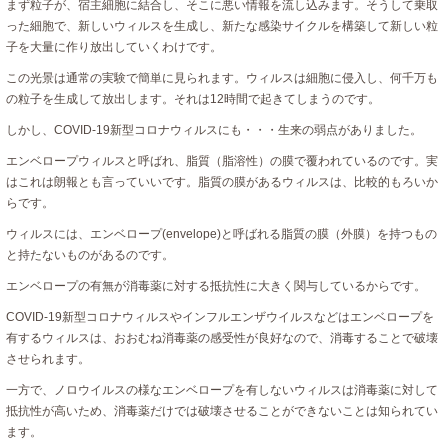
まず粒子が、宿主細胞に結合し、そこに悪い情報を流し込みます。そうして乗取
った細胞で、新しいウィルスを生成し、新たな感染サイクルを構築して新しい粒
子を大量に作り放出していくわけです。
この光景は通常の実験で簡単に見られます。ウィルスは細胞に侵入し、何千万も
の粒子を生成して放出します。それは12時間で起きてしまうのです。
しかし、COVID-19新型コロナウィルスにも・・・生来の弱点がありました。
エンベロープウィルスと呼ばれ、脂質（脂溶性）の膜で覆われているのです。実
はこれは朗報とも言っていいです。脂質の膜があるウィルスは、比較的もろいか
らです。
ウィルスには、エンベロープ(envelope)と呼ばれる脂質の膜（外膜）を持つもの
と持たないものがあるのです。
エンベロープの有無が消毒薬に対する抵抗性に大きく関与しているからです。
COVID-19新型コロナウィルスやインフルエンザウイルスなどはエンベロープを
有するウィルスは、おおむね消毒薬の感受性が良好なので、消毒することで破壊
させられます。
一方で、ノロウイルスの様なエンベロープを有しないウィルスは消毒薬に対して
抵抗性が高いため、消毒薬だけでは破壊させることができないことは知られてい
ます。