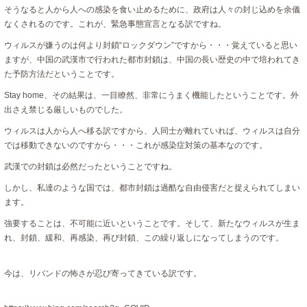
そうなると人から人への感染を食い止めるために、政府は人々の封じ込めを余儀
なくされるのです。これが、緊急事態宣言となる訳ですね。
ウィルスが嫌うのは何より封鎖“ロックダウン”ですから・・・覚えていると思い
ますが、中国の武漢市で行われた都市封鎖は、中国の長い歴史の中で培われてき
た予防方法だということです。
Stay home、その結果は、一目瞭然、非常にうまく機能したということです。外
出さえ禁じる厳しいものでした。
ウィルスは人から人へ移る訳ですから、人同士が離れていれば、ウィルスは自分
では移動できないのですから・・・これが感染症対策の基本なのです。
武漢での封鎖は必然だったということですね。
しかし、私達のような国では、都市封鎖は過酷な自由侵害だと捉えられてしまい
ます。
強要することは、不可能に近いということです。そして、新たなウィルスが生ま
れ、封鎖、緩和、再感染、再び封鎖、この繰り返しになってしまうのです。
今は、リバンドの怖さが忍び寄ってきている訳です。