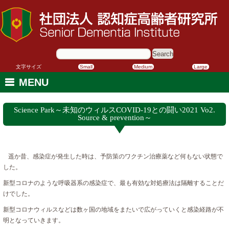
サ
イ
ト
内
文字サイズ
Small
Medium
Large
検
索:
MENU
Science Park～未知のウィルスCOVID-19との闘い2021 Vo2.
Source & prevention～
遥か昔、感染症が発生した時は、予防策のワクチン治療薬など何もない状態で
した。
新型コロナのような呼吸器系の感染症で、最も有効な対処療法は隔離することだ
けでした。
新型コロナウィルスなどは数ヶ国の地域をまたいで広がっていくと感染経路が不
明となっていきます。