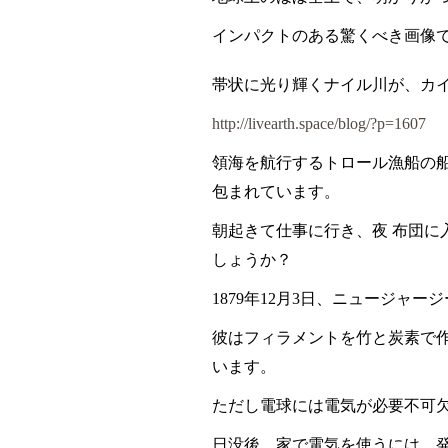
インパクトのある驚くべき画像
帯状に光り輝くナイル川が、カ
http://livearth.space/blog/?p=1607
領海を航行するトロール漁船の
包まれています。
朝起きて仕事に行き、夜 布団
しょうか？
1879
年
12
月
3
日、ニュージャージ
彼はフィラメントを竹と炭素で
います。
ただし電球には電気が必要不可
日没後、家で電気を使うには、