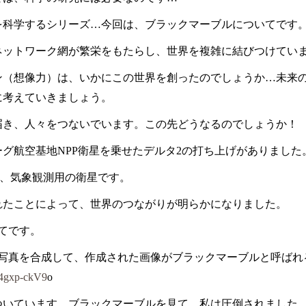
を科学するシリーズ…今回は、ブラックマーブルについてです
ネットワーク網が繁栄をもたらし、世界を複雑に結びつけてい
ン（想像力）は、いかにこの世界を創ったのでしょうか…未来
に考えていきましょう。
届き、人々をつないでいます。この先どうなるのでしょうか！
ーグ航空基地
NPP
衛星を乗せたデルタ
2
の打ち上げがありました
、気象観測用の衛星です。
れたことによって、世界のつながりが明らかになりました。
てです。
写真を合成して、作成された画像がブラックマーブルと呼ばれ
t4gxp-ckV9
o
ついています。ブラックマーブルを見て、私は圧倒されました