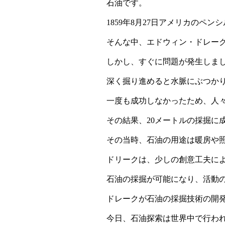
石油です。
1859
年
8
月
27
日アメリカのペンシ
そんな中、エドウィン・ドレー
しかし、すぐに問題が発生しま
深く掘り進めると水脈にぶつか
一度も成功しなかったため、人
その結果、
20
メートルの採掘に
その当時、石油の用途は暖房や
ドリークは、少しの創意工夫に
石油の採掘が可能になり、活動
ドレークが石油の採掘技術の開
今日、石油探索は世界中で行わ