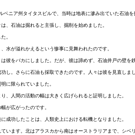
ルベニア州タイタスビルで、当時は地表に滲み出ていた石油を
クは、石油は掘れると主張し、掘削を始めました。
した。
り、水が溢れかえるという惨事に見舞われたのです。
々は彼をバカにしました。だが、彼は諦めず、石油井戸の壁を
成功し。さらに石油も採取できたのです。人々は彼を見直しま
照明に限られていました。
より、人間の活動の幅は大きく広げられると証明しました。
の幅が広がったのです。
発に成功したことは、人類史上における転機となりました。
れています。北はアラスカから南はオーストラリアまで、シベ