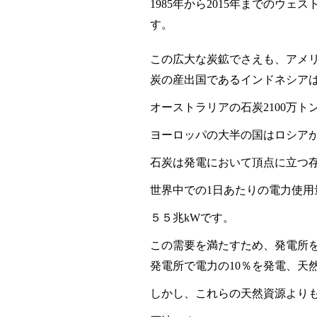
1985
年から
2015
年までのウェス
す。
この広大な炭鉱でさえも、アメ
炭の産出国であるインドネシア
オーストラリアの石炭
2100
万ト
ヨーロッパの大半の国はロシア
石炭は発電において頂点に立つ
世界中での
1
日あたりの電力使用
５５兆
kW
です。
この需要を満たすため、発電所
発電所で電力の
10
％を発電、天
しかし、これらの天然資源より