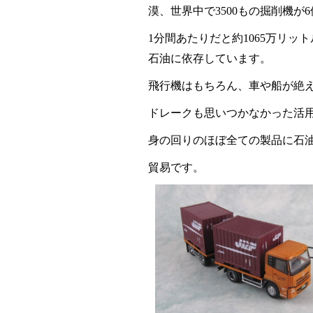
漠、世界中で
3500
もの掘削機が
6
1
分間あたりだと約
1065
万リット
石油に依存しています。
飛行機はもちろん、車や船が絶
ドレークも思いつかなかった活
身の回りのほぼ全ての製品に石
貿易です。