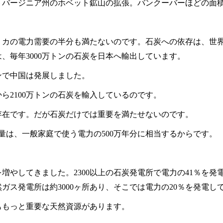
トバージニア州のホベット鉱山の拡張。バンクーバーほどの面
リカの電力需要の半分も満たないのです。石炭への依存は、世
は、毎年
3000
万トンの石炭を日本へ輸出しています。
ンで中国は発展しました。
から
2100
万トンの石炭を輸入しているのです。
存在です。だが石炭だけでは重要を満たせないのです。
量は、一般家庭で使う電力の
500
万年分に相当するからです。
を増やしてきました。
2300
以上の石炭発電所で電力の
41
％を発
然ガス発電所は約
3000
ヶ所あり、そこでは電力の
20
％を発電し
ももっと重要な天然資源があります。