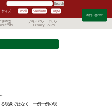
サ
イ
ト
サイズ
Small
Medium
Large
内
検
お問い合わせ
索:
C研究室
プライバシーポリシー
ん。
きる現象ではなく、一例一例の現