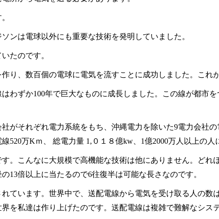
す。
ジソンは電球以外にも重要な技術を発明していました。
ていたのです。
を作り、数百個の電球に電気を流すことに成功しました。これ
線はわずか
100
年で巨大なものに成長しました。この線が都市を
会社がそれぞれ電力系統をもち、沖縄電力を除いた
9
電力会社の
電線
520
万
K
ｍ、 総電力量
1,
０１８億
kw
、
1
億
2000
万人以上の人
です。こんなに大規模で高機能な技術は他にありません。どれ
径の
13
倍以上に当たるので
6
往復半は可能な長さなのです。
されています。世界中で、送配電線から電気を受け取る人の数
世界を私達は作り上げたのです。送配電線は複雑で難解なシス