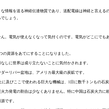
々な情報を送る神経伝達物質であり、送配電線は神経と言える
るでしょう。
せん。電気が使えなくなって気付くのです。電気がどこにでも
つの資源をあてにすることになりました。
源なしに世界は成り立たないことに気付かされます。
ウダーリバー盆地は、アメリカ最大級の炭鉱です。
上に及びここで使われる巨大な機械は、
1
日に数千トンもの石炭
炭火力発電の割合は少なくありません。特に中国は石炭火力に
料源です。