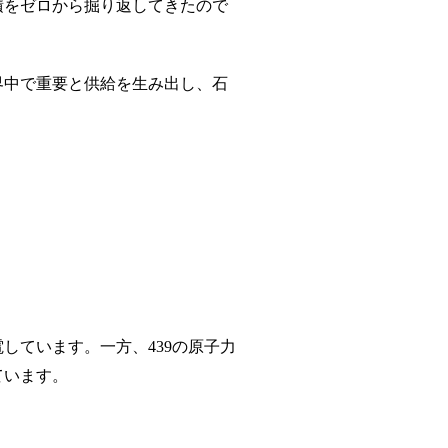
積をゼロから掘り返してきたので
界中で重要と供給を生み出し、石
電しています。一方、
439
の原子力
ています。