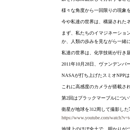
様々な角度から一回限りの現象
今や私達の世界は、構築された
まず、私たちのイマジネーショ
か、人類の歩みを見ながら一緒
私達の世界は、化学技術が行き
2011
年
10
月
28
日、ヴァンデンバ
NASA
が打ち上げたスミオ
NPP
は
これに高感度のカメラが搭載さ
第
2
回はブラックマーブルについ
衛星が地球を
312
周して撮影した
https://www.youtube.com/watch?v=
地球上のほぼ全土で、明かりが