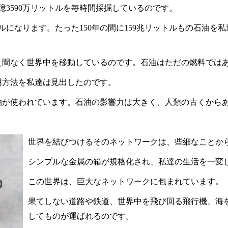
億
3590
万リットルを毎時間採掘しているのです。
ルになります。たった
150
年の間に
159
兆リットルもの石油を私
え間なく世界中を移動しているのです。石油はただの燃料では
用方法を私達は見出したのです。
油が使われています。石油の影響力は大きく、人類の古くから
世界を結びつけるそのネットワークは、些細なことか
シンプルな金属の箱が規格化され、私達の生活を一変
この世界は、巨大なネットワークに包まれています。
果てしない道路や鉄道、世界中を飛び回る飛行機、海
してものが運ばれるのです。