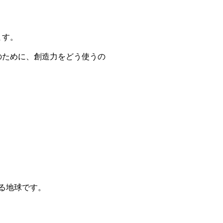
。
ます。
のために、創造力をどう使うの
。
る地球です。
。