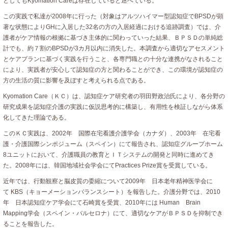
としてもKyomation Careは存在していると述べている。
この実践で私達が2008年に行った（対象はアルツハイマー型認知症でBPSDが顕
著な状態によりGHに入居した32名の方の入居経過における追跡調査）では、介
護者がケア情報の根拠に基づき主体的に関わっていった結果、ＢＰＳＤの単純総
計でも、約７割のBPSDが3カ月以内に消失した。本調査から適切なアセスメント
とケアプランに基づく実践を行うこと、各専門職との十分な連携がなされること
により、実践者が安心して認知症の方と関わることができ、この環境が認知症の
方の生活の質に影響を及ぼすと考えられる点である。
Kyomation Care（ＫＣ）は、認知症ケア研究者の羽田野政治氏により、各分野の
研究成果を認知症介護の実践に仮説思考的に構築し、有用性を検証しながら体系
化してきた理論である。
このＫＣ実践は、2002年 国際在宅看護介護学会（カナダ）、2003年 在宅看
護・介護国際シンポジューム（スペイン）にて報告され、認知症グループホーム
8ユニットにおいて、介護職員の教育とＩＴシステムの開発と同時に進めてき
た。2008年には、韓国地域社会学会にてPractices Prize賞を受賞している。
近年では、行動観察と脳皮質の委縮について2009年 日本老年精神医学会に
て KBS（キョーメーションバランスシート）を報告した。介護分野では、2010
年 日本認知症ケア学会にて石崎賞を受賞、2010年には Human Brain
Mapping学会（スペイン・バルセロナ）にて、適切なケアがＢＰＳＤを抑制でき
ることを報告した。