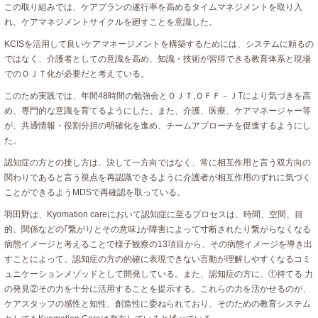
この取り組みでは、ケアプランの遂行率を高めるタイムマネジメントを取り入
れ、ケアマネジメントサイクルを廻すことを意識した。
KCISを活用して良いケアマネージメントを構築するためには、システムに頼るの
ではなく、介護者としての意識を高め、知識・技術が習得できる教育体系と現場
でのＯＪＴ化が必要だと考えている。
このため実践では、年間48時間の勉強会とＯＪＴ,ＯＦＦ－ＪTにより気づきを高
め、専門的な意識を育てるようにした。また、介護、医療、ケアマネージャー等
が、共通情報・役割分担の明確化を進め、チームアプローチを促進するようにし
た。
認知症の方との接し方は、決して一方向ではなく、常に相互作用と言う双方向の
関わりであると言う視点を再認識できるように介護者が相互作用のずれに気づく
ことができるようMDSで再確認を取っている。
羽田野は、Kyomation careにおいて認知症に至るプロセスは、時間、空間、目
的、関係などの｢繋がりとその意味｣が障害によって寸断されたり繋がらなくなる
病態イメージと考えることで様子観察の13項目から、その病態イメージを導き出
すことによって、認知症の方の的確に表現できない言動が理解しやすくなるコミ
ュニケーションメゾッドとして開発している。また、認知症の方に、①持てる 力
の発見②その力を十分に活用することを提示する。これらの力を活かせるのが、
ケアスタッフの感性と知性、創造性に委ねられており、そのための教育システム