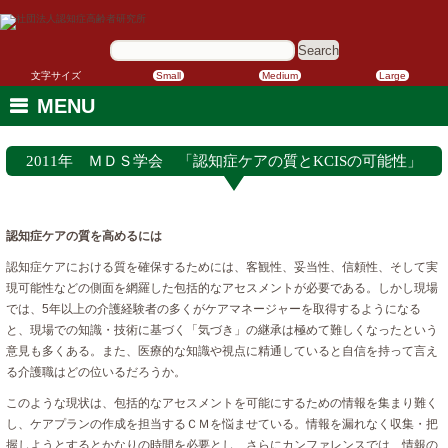
サ
イ
ト
内
文字サイズ
Small
Medium
Large
検
索:
MENU
2011年 ＭＤＳ学会 「認知症ケアの質とKCISの可能性」
認知症ケアの質を高めるには
認知症ケアにおける質を確保するためには、客観性、妥当性、信頼性、そして実
現可能性などの側面を網羅した包括的なアセスメントが必要である。しかし現場
では、5年以上の介護経験者の多くがケアマネージャーを取得するようになる
と、現場での知識・技術に基づく「気づき」の継承は極めて難しくなったという
意見も多くある。また、医療的な知識や視点に精通していると自信を持って言え
る介護職はどの位いるだろうか。
このような現状は、包括的なアセスメントを可能にするための情報を集まり難く
し、ケアプランの作成を担当するＣＭを悩ませている。情報を漏れなく収集・把
握しようとするとかなりの時間を必要とし、さらにカンファレンスでは、情報の