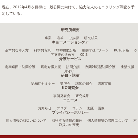
現在、2012年4月を目標に一般公開に向けて、協力法人のモニタリング調査を予
定している。
研究所概要
事業
沿革
ご挨拶
研究成果
キョーメーションケア
基本的な考え方
科学的背景
精神機能分析
睡眠排泄パターン
KC10ヶ条
ケ
ア支援の進め方
KCIS
介護サービス
定期巡回・訪問介護
居宅介護支援
訪問介護
夜間対応型訪問介護
生活支援・
見守り
研修・講演
認知症セミナー
講演会
講師の紹介
講演実績
KC研究会
事例発表会
研究成果
ニュース
お知らせ
ブログ
コラム
動画・画像
プライバシーポリシー
個人情報の取扱いについて
取得する情報の範囲
個人情報等の管理について
本
取扱いの変更