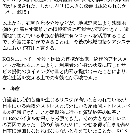
向が示唆された。しかしADLに大きな改善は認められなか
った。(図５)
以上から、在宅医療や介護などが、地域連携により遠隔地
(海外)で暮らす家族との情報流通の可能性が示唆できた。遠
隔地で住んでいる家族が情報共有システムを活用すること
で、介護に参加ができることは、今後の地域包括ケアシステ
ムにおいて有用と言える。
KCiSによって、介護・医療の連携が出来、継続的アセスメ
ントが取れることにより、利用者の心身の状況に応じたサー
ビス提供のタイミングや量と内容が提供出来たことにより、
在宅生活を支える上での有効性が示唆できた。
Ⅴ．考察
介護者は心的苦痛を生じるリスクが高いと言われているが、
日本にいる両親のストレスと海外にいる家族間ストレスレベ
ルが軽減できたことが定期的に行った質疑応答の回答と
EHRのバイタル結果から考察できた。その大きなストレス
の要因であった、親の介護のために、やむを得ず仕事を辞め
日本に帰国しなければならないと考えていたことが、KCiS