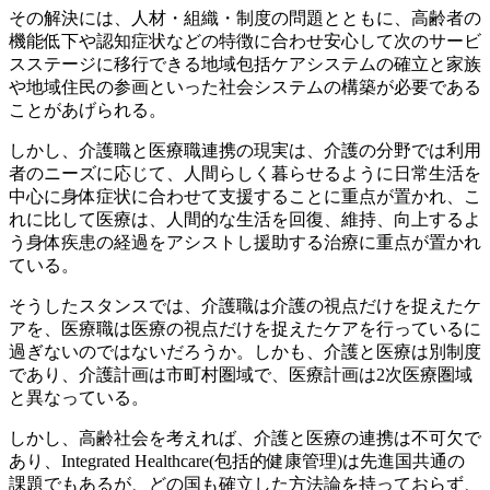
その解決には、人材・組織・制度の問題とともに、高齢者の
機能低下や認知症状などの特徴に合わせ安心して次のサービ
スステージに移行できる地域包括ケアシステムの確立と家族
や地域住民の参画といった社会システムの構築が必要である
ことがあげられる。
しかし、介護職と医療職連携の現実は、介護の分野では利用
者のニーズに応じて、人間らしく暮らせるように日常生活を
中心に身体症状に合わせて支援することに重点が置かれ、こ
れに比して医療は、人間的な生活を回復、維持、向上するよ
う身体疾患の経過をアシストし援助する治療に重点が置かれ
ている。
そうしたスタンスでは、介護職は介護の視点だけを捉えたケ
アを、医療職は医療の視点だけを捉えたケアを行っているに
過ぎないのではないだろうか。しかも、介護と医療は別制度
であり、介護計画は市町村圏域で、医療計画は2次医療圏域
と異なっている。
しかし、高齢社会を考えれば、介護と医療の連携は不可欠で
あり、Integrated Healthcare(包括的健康管理)は先進国共通の
課題でもあるが、どの国も確立した方法論を持っておらず、