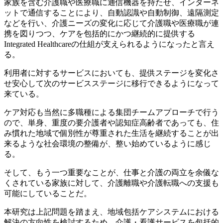
家族を含む介護職や医療職に通信機器を持たせ、インターネ
ットで通信することにより、自動認識や自動制御、遠隔測定
などを行い、介護ニーズの変化に応じて介護職や医療職が連
携を図りつつ、ケアを包括的にかつ継続的に提供する
Integrated Healthcareの仕組が支えられるようになったと言え
る。
利用者に対するサービスにおいても、提供ステージを変化さ
せ安心して次のサービスステージに移行できるようになって
来ている。
ケア対応も当然に多職種による集団チームアプローチで行う
ので、単身、重度の要介護者や認知症高齢者であっても、住
み慣れた地域で個別性が尊重された生活を継続することが出
来るような社会環境の整備が、整い始めているように感じ
る。
そして、もう一つ重要なことが、仕事と介護の両立を余儀な
くされている家族に対して、介護離職や介護転職への支援も
可能にしていることだ。
本研究は上記問題を踏まえ、地域包括ケアシステムにおける
解決の方向性を検討するため、介護・看護サービスを包括的