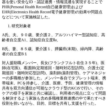
器を使い安全なID・認証連携・情報流通を実現することで
PHR(Personal Health Record自己健康管理)および
EHR(Electronics Health Record電子健康管理)の効果や問題点
などについて実施検証した。
研究対象者
A氏、夫、９０歳、要介護２、アルツハイマー型認知症、高
齢者自立度A1、認知症自立度Ⅱa、
B氏、妻、８５歳、要介護１、膵臓癌(末期)、緑内障、高齢
者の自立度B１
対人援助職メンバー、長女(フランクフルト在住３５年)、医
師(在宅医)、看護師(定期巡回・随時対応型訪問)、介護士(定
期巡回・随時対応型訪問)、薬剤師(薬剤管理)、ケアマネジャ
ーの多職種が参加した。メンバー各自でタブレット端末、携
帯端末、PCを持参し、介護、医療、予防、健康管理の情報
共有を双方向通信が可能なクラウド型のKCiSで行い、その
ケアの様子を家族と共に確認し、利用者の視点に立って問題
を解決するよう家族も含め多職種業務連携の中で果たすべき
役割を担いながら、目的、目標を共有し支援を行った。