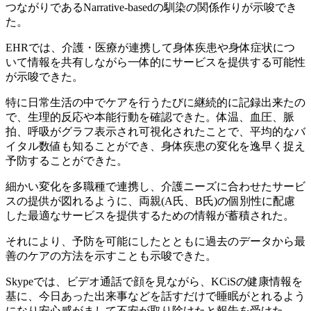
つながりであるNarrative-basedの馴染の関係作りが示唆でき
た。
EHRでは、介護・医療が連携して身体疾患や身体症状につ
いて情報を共有しながら一体的にサービスを提供する可能性
が示唆できた。
特に日常生活の中でケアを行うたびに継続的に記録出来たの
で、生理的反応や本能行動を確認できた。体温、血圧、脈
拍、呼吸がグラフ表示され可視化されたことで、平均的なバ
イタル数値も知ることができ、身体疾患の変化を逸早く捉え
予防することができた。
細かい変化を多職種で連携し、介護ニーズに合わせたサービ
スの提供が図れるように、両親(A氏、B氏)の個別性に配慮
した最適なサービスを提供するための情報が蓄積された。
それにより、予防を可能にしたとともに過去のデータから最
善のケアの方法を示すことも示唆できた。
Skypeでは、ビデオ通話で顔を見ながら、KCiSの健康情報を
基に、今日あった出来事などを話すだけで睡眠がとれるよう
になり安心感がまして不安が取り除けたと報告を受けた。