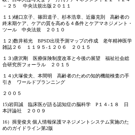
－２５ 中央法規出版２０１１
１１)樋口京子、篠田道子、杉本浩章、近藤克則 高齢者の
終末期ケア、ケアの質を高める４条件とケアマネジメント・
ツール 中央法規 ２０１０
１２)数井裕光 BPSD出現予測マップの作成 老年精神医学
雑誌２６ １１９５-１２０６ ２０１５
１３)唐沢剛 医療保険制度改革と今後の展望 福祉社会総
合研究所フォーラル ２０１５
１４)大塚俊夫、本間明 高齢者のための知的機能検査の手
引き ワールドプランニング
２００５
15)岩田誠 臨床医が語る認知症の脳科学 P１４-１８ 日
本評論社 ２００９
16）揖斐俊夫 個人情報保護マネジメントシステム実施のた
めのガイドライン第2版