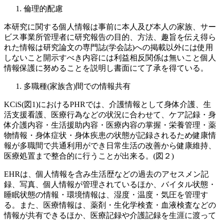
倫理的配慮
本研究に関する個人情報は事前に本人及び本人の家族、サー
ビス事業所管理者に研究報告の目的、方法、趣旨を伝え得ら
れた情報は研究論文の専門誌(学会誌)への掲載以外には使用
しないこと開示すべき内容には利益相反関係は無いこと個人
情報保護に努めることを説明し書面にて了承を得ている。
多職種(家族含)間での情報共有
KCiS(図1)におけるPHRでは、介護情報として身体介護、生
活支援看護、医療行為などの状況に合わせて、ケア記録・身
体介護内容・生活援助内容・医療内容の掌握・栄養管理・薬
物情報・身体症状・身体疾患の状態が記録されるため健康情
報が多職間で共通利用ができ日常生活の改善から健康維持、
医療処置まで整合的に行うことが出来る。(図２)
EHRは、個人情報を含み生活歴などの過去のアセスメン記
録、写真、個人情報が管理されているほか、バイタル状態・
睡眠状態の情報・環境情報は、湿度・温度・気圧を管理す
る。また、医療情報は、薬剤・生化学検査・血液検査などの
情報が共有できるほか、医療記録や介護記録を生涯に渡って