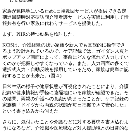
支援結果
家族が遠隔地にいるため1日複数回サービスが提供できる定
期巡回随時対応型訪問介護看護サービスを実際に利用して情
報共有を行い家族に代わりサービスを提供した。
まず、PHRの持つ効果を検討した。
KCiSは、介護経験の浅い家族や新人でも直観的に操作でき
るよう設計されているので、ケア記録では、ガイダンス頁と
ポップアップ画面によって、事前にどんな流れで入力してい
くのかが把握しやすくなっている。また、入力画面の多くで
選択式入力・自動反映を採用しているため、家族は簡単に記
録することが出来た。(図４)
日常生活の様子や健康状態が可視化されたことにより、介護
記録や健康情報が手軽に遠隔地にいる家族が確認できた。そ
の結果、両親の介護への意識が高まったことが、ケア記録の
家族欄「ドイツから両親の状態が毎日把握できて安心した」
という書き込みから伺えた。
さらに、気付いたことや介護などに対する要求を書き込むよ
うになるなど、介護職や医療職など対人援助職との日常的な