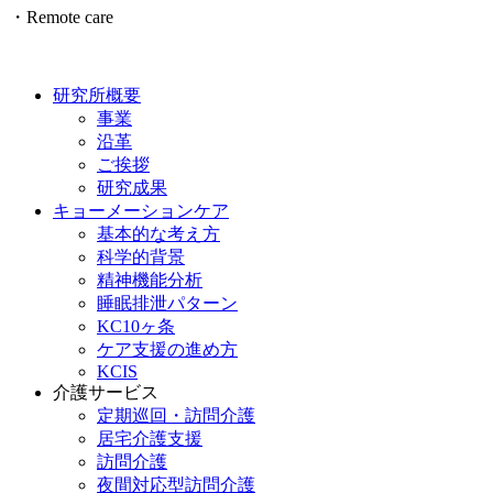
・Remote care
研究所概要
事業
沿革
ご挨拶
研究成果
キョーメーションケア
基本的な考え方
科学的背景
精神機能分析
睡眠排泄パターン
KC10ヶ条
ケア支援の進め方
KCIS
介護サービス
定期巡回・訪問介護
居宅介護支援
訪問介護
夜間対応型訪問介護