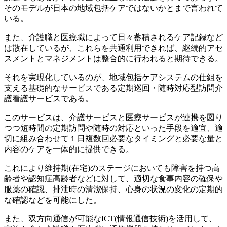
そのモデルが日本の地域包括ケアではないかとまで言われて
いる。
また、介護職と医療職によって日々蓄積されるケア記録など
は散在しているが、これらを共通利用できれば、継続的アセ
スメントとマネジメントは整合的に行われると期待できる。
それを実現化しているのが、地域包括ケアシステムの仕組を
支える基礎的なサービスである定期巡回・随時対応型訪問介
護看護サービスである。
このサービスは、介護サービスと医療サービスが連携を図り
つつ短時間の定期訪問や随時の対応といった手段を適宜、適
切に組み合わせて１日複数回必要なタイミングと必要な量と
内容のケアを一体的に提供できる。
これにより維持期(在宅)のステージにおいても障害を持つ高
齢者や認知症高齢者などに対して、適切な食事内容の確保や
服薬の確認、排泄時の清潔保持、心身の状況の変化の定期的
な確認などを可能にした。
また、双方向通信が可能なICT(情報通信技術)を活用して、