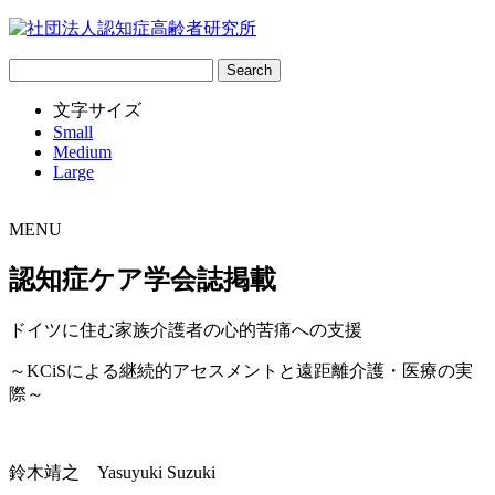
サ
イ
文字サイズ
ト
Small
内
Medium
検
Large
索:
MENU
認知症ケア学会誌掲載
ドイツに住む家族介護者の心的苦痛への支援
～KCiSによる継続的アセスメントと遠距離介護・医療の実
際～
鈴木靖之 Yasuyuki Suzuki