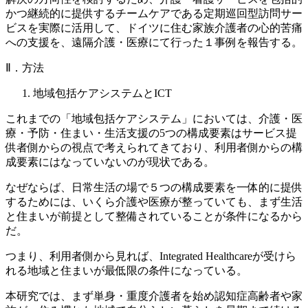
かつ継続的に提供するチームケアである定期巡回型訪問サー
ビスを実際に活用して、ドイツに住む家族介護者の心的苦痛
への支援を、遠隔介護・医療にて行った１事例を報告する。
Ⅱ．方法
地域包括ケアシステムとICT
これまでの「地域包括ケアシステム」においては、介護・医
療・予防・住まい・生活支援の5つの構成要素はサービス提
供者側からの視点で考えられてきており、利用者側からの構
成要素にはなっていないのが現状である。
なぜならば、日常生活の場で５つの構成要素を一体的に提供
するためには、いくら介護や医療が整っていても、まず生活
と住まいが前提として整備されていることが条件になるから
だ。
つまり、利用者側から見れば、Integrated Healthcareが受けら
れる地域と住まいが最低限の条件になっている。
本研究では、まず単身・重度介護者を始め認知症高齢者や家