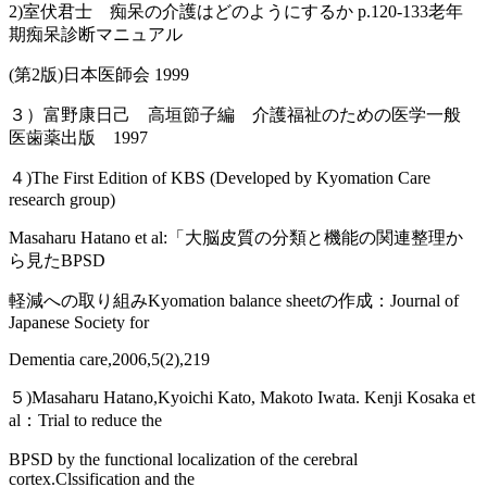
2)室伏君士 痴呆の介護はどのようにするか p.120-133老年
期痴呆診断マニュアル
(第2版)日本医師会 1999
３）富野康日己 高垣節子編 介護福祉のための医学一般
医歯薬出版 1997
４)The First Edition of KBS (Developed by Kyomation Care
research group)
Masaharu Hatano et al:「大脳皮質の分類と機能の関連整理か
ら見たBPSD
軽減への取り組みKyomation balance sheetの作成：Journal of
Japanese Society for
Dementia care,2006,5(2),219
５)Masaharu Hatano,Kyoichi Kato, Makoto Iwata. Kenji Kosaka et
al：Trial to reduce the
BPSD by the functional localization of the cerebral
cortex.Clssification and the