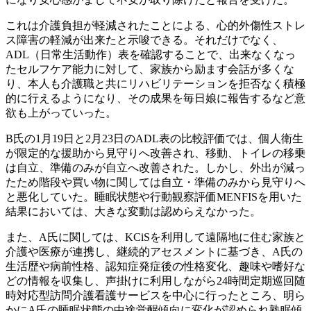
これは介護負担が軽減されたことによる、心的外傷性ストレ
ス障害の軽減が出来たと示唆できる。それだけでなく、
ADL（日常生活動作）表を確認することで、出来なくなっ
たセルフケア能力に対して、家族から励ます会話が多くな
り、本人も介護職と共にリハビリテーションを拒否なく積極
的に行えるようになり、その成果を毎日娘に報告するなど意
欲も上がっていった。
B氏の1月19日と2月23日のADL表の比較評価では、個人衛生
が限定的な援助から見守りへ改善され、移動、トイレの移乗
は自立、準備のみが自立へ改善された。しかし、外出が減っ
たため階段や買い物に関しては自立・準備のみから見守りへ
と悪化していた。睡眠状態や行動観察評価MENFISを用いた
結果においては、大きな変動は認めらえなかった。
また、A氏に関しては、KCiSを利用して遠隔地に住む家族と
介護や医療が連携し、継続的アセスメントに基づき、A氏の
生活歴や病前性格、認知症発症後の性格変化、趣味や嗜好な
どの情報を収集し、声掛けに利用しながら24時間定期巡回随
時対応型訪問介護看護サービスを中心に行ったところ、明ら
かにA氏の睡眠状態の中途覚醒傾向に変化が認められ熟眠傾