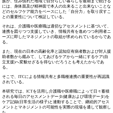
族が、住み慣れた地域で自分らしい暮らしを最期まで続ける
には、身体面及び精神面で本人の出来ること出来ないことな
どのセルフケア能力をベースにした「自分力」を取り戻すこ
との重要性について検証している。
それは、介護職や医療職は適切なアセスメントに基づいて、
連携を図りつつ支援していき、情報共有を進めつつ利用者ニ
ーズに即したマネジメントの取組が求められているからであ
る。
また、現在の日本の高齢化率と認知症有病者数および対人援
助者数から鑑みて、してあげるケアから一緒にするケア(自
立支援)へ変貌せざるを得ないだろうとも考えたからであ
る。
そこで、ITCによる情報共有と多職種連携の重要性が再認識
されている。
本研究では、ICTを活用し介護職や医療職によって日々蓄積
される毎日のアセスメントデータ(健康および環境データ)を
ケア記録(日常生活の様子)と連動することで、継続的アセス
メントとマネジメントの可能性を実際の現場を通して観察し
た。