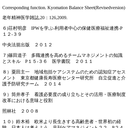
Corresponding function. Kyomation Balance Sheet(Revisedversion)
老年精神医学雑誌,20：126,2009.
６)荘村明彦 IPWを学ぶ‐利用者中心の保健医療福祉連携‐P
１２-３９
中央法規出版 ２０１２
７)篠田道子 多職連携を高めるチームマネジメントの知識
とスキル P１５-３６ 医学書院 ２０１１
８）粟田主一 地域包括ケアシステムのための認知症アセス
メント 東京都健康長寿医療センター研究所 自立促進と介
護予防研究チーム ２０１４
９）筒井孝子 看護必要度の成り立ちとその活用・医療制度
改革における意味と役割
照林社 ２００８
１０）鈴木裕 欧米より長生きする高齢患者・世界初の経
験、日本人は考えよう 月刊ケアマネジメント２２ P２４