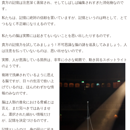
貴方の記憶は注意深く蒸留され、そしてしばしば編集されすぎた消化物なので
す。
私たちは、記憶に絶対の信頼を置いていますが、記憶というのは時として、とて
つもなく不正確になりえるのです。
私たちの脳は実際には起きてもいないことを思い出したりするのです。
貴方の記憶力を試してみましょう！不可思議な脳の謎を追及してみましょう。人
は注意を払っていないものは、思い出せないのです。
実際、人が意識している箇所は、非常に小さな範囲で、動き回るスポットライト
のようです。
複雑で洗練されているように思え
る脳ですが、日々の生活で拾い上
げているのは、ほんのわずかな情
報のみなのです。
脳は人類の進化における脅威とは
言え、まだ完ぺきではありませ
ん。選択された細かい情報だけ
が、記憶を決定づけるのです。
記憶というのは、身の回りに起き