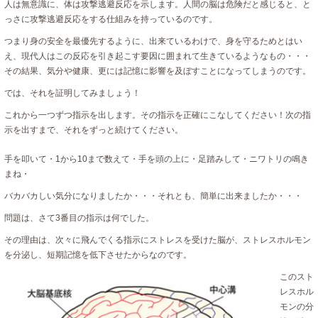
人は無意識に、体は攻撃逃避反応を示します。人間の脳は危険だと感じると、と
っさに攻撃逃避反応をする仕組みを持っているのです。
つまり身の安全を最優先するように、出来ているわけで、身を守るためとはい
え、現代人はこの反応を引き起こす要因に囲まれて生きているようなもの・・・
その結果、気分や健康、更には記憶に影響を及ぼすことになってしまうのです。
では、それを証明してみましょう！
これから一つずつ指示を出します。その指示を正確にこなしてください！次の指
示を出すまで、それをずっと続けてください。
手を叩いて・1から10まで数えて・手を頭の上に・足踏みして・ニワトリの鳴き
まね・
バカバカしい気分になりましたか・・・それとも、簡単に出来ましたか・・・
問題は、さて3番目の指示は何でした。
その理由は、次々に飛んでくる指示にストレスを受けた脳が、ストレスホルモン
を分泌し、短期記憶を低下させたからなのです。
このスト
レスホル
モンの分