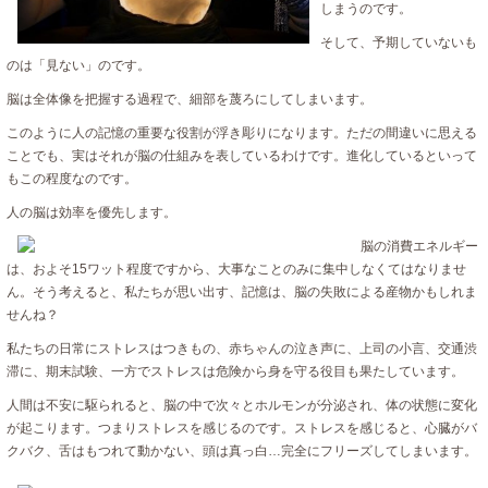
しまうのです。
そして、予期していないも
のは「見ない」のです。
脳は全体像を把握する過程で、細部を蔑ろにしてしまいます。
このように人の記憶の重要な役割が浮き彫りになります。ただの間違いに思える
ことでも、実はそれが脳の仕組みを表しているわけです。進化しているといって
もこの程度なのです。
人の脳は効率を優先します。
脳の消費エネルギー
は、およそ15ワット程度ですから、大事なことのみに集中しなくてはなりませ
ん。そう考えると、私たちが思い出す、記憶は、脳の失敗による産物かもしれま
せんね？
私たちの日常にストレスはつきもの、赤ちゃんの泣き声に、上司の小言、交通渋
滞に、期末試験、一方でストレスは危険から身を守る役目も果たしています。
人間は不安に駆られると、脳の中で次々とホルモンが分泌され、体の状態に変化
が起こります。つまりストレスを感じるのです。ストレスを感じると、心臓がバ
クバク、舌はもつれて動かない、頭は真っ白…完全にフリーズしてしまいます。