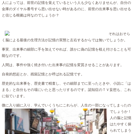
人によっては、前世の記憶を覚えているという人も少なくありませんが、自分の
金庫のダイヤル番号すら思い出せない時があるのに、前世の出来事を思い出せる
と信じる根拠は何なのでしょうか？
それはおそら
く脳による最後の生理方法が記憶の実態と左右するからでは無いでしょうか。
事実、出来事の細部に手を加えてやれば、誰かに偽の記憶を植え付けることも可
能なのです。
人間は、事件や強く焼き付いた出来事の記憶を変質させることがあります。
自発的想起とか、残留記憶とか呼ばれる記憶です。
歴史的な出来事を、歴史書で精査し、その細部までに至ったときや、小説に「は
まる」と自分もその場にいたと思ったりするのです。認知症のＴＶ妄想も、これ
に似ています。
微に入り細に入り、学んでいくうちにこれらが、人生の一部になってしまったの
でしょうか！
人の脳と記憶
はたやすく操
られてしまう