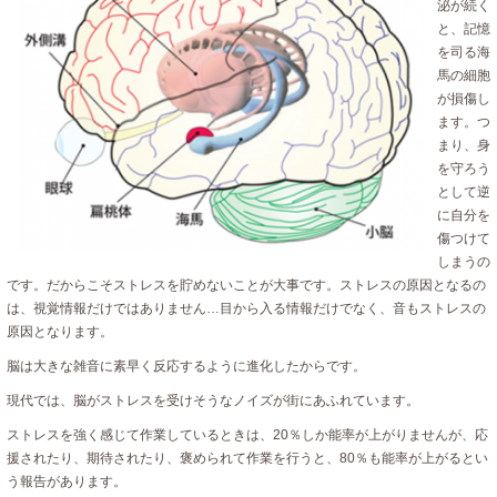
泌が続く
と、記憶
を司る海
馬の細胞
が損傷し
ます。つ
まり、身
を守ろう
として逆
に自分を
傷つけて
しまうの
です。だからこそストレスを貯めないことが大事です。ストレスの原因となるの
は、視覚情報だけではありません…目から入る情報だけでなく、音もストレスの
原因となります。
脳は大きな雑音に素早く反応するように進化したからです。
現代では、脳がストレスを受けそうなノイズが街にあふれています。
ストレスを強く感じて作業しているときは、20％しか能率が上がりませんが、応
援されたり、期待されたり、褒められて作業を行うと、80％も能率が上がるとい
う報告があります。