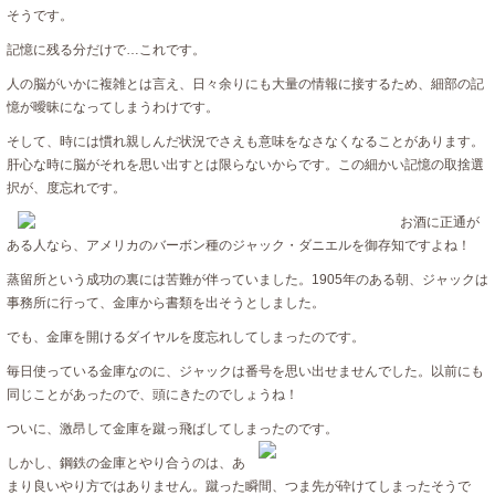
そうです。
記憶に残る分だけで…これです。
人の脳がいかに複雑とは言え、日々余りにも大量の情報に接するため、細部の記
憶が曖昧になってしまうわけです。
そして、時には慣れ親しんだ状況でさえも意味をなさなくなることがあります。
肝心な時に脳がそれを思い出すとは限らないからです。この細かい記憶の取捨選
択が、度忘れです。
お酒に正通が
ある人なら、アメリカのバーボン種のジャック・ダニエルを御存知ですよね！
蒸留所という成功の裏には苦難が伴っていました。1905年のある朝、ジャックは
事務所に行って、金庫から書類を出そうとしました。
でも、金庫を開けるダイヤルを度忘れしてしまったのです。
毎日使っている金庫なのに、ジャックは番号を思い出せませんでした。以前にも
同じことがあったので、頭にきたのでしょうね！
ついに、激昂して金庫を蹴っ飛ばしてしまったのです。
しかし、鋼鉄の金庫とやり合うのは、あ
まり良いやり方ではありません。蹴った瞬間、つま先が砕けてしまったそうで