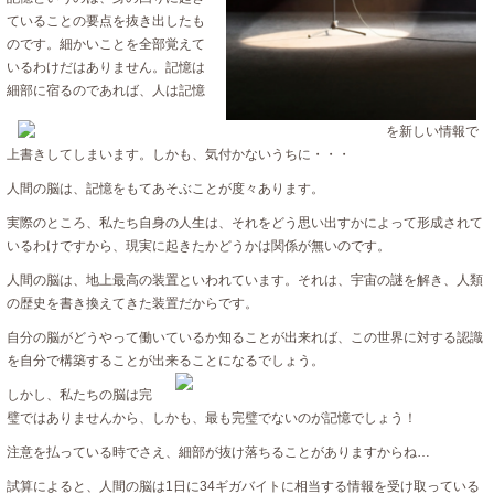
ていることの要点を抜き出したも
のです。細かいことを全部覚えて
いるわけだはありません。記憶は
細部に宿るのであれば、
人は記憶
を新しい情報で
上書きしてしまいます。しかも、気付かないうちに・・・
人間の脳は、記憶をもてあそぶことが度々あります。
実際のところ、私たち自身の人生は、それをどう思い出すかによって形成されて
いるわけですから、現実に起きたかどうかは関係が無いのです。
人間の脳は、地上最高の装置といわれています。それは、宇宙の謎を解き、人類
の歴史を書き換えてきた装置だからです。
自分の脳がどうやって働いているか知ることが出来れば、この世界に対する認識
を自分で構築することが出来ることになるでしょう。
しかし、私たちの脳は完
璧ではありませんから、しかも、最も完璧でないのが記憶でしょう！
注意を払っている時でさえ、細部が抜け落ちることがありますからね…
試算によると、人間の脳は1日に34ギガバイトに相当する情報を受け取っている