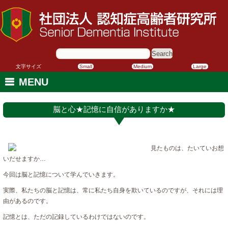
サ
イ
ト
内
文字サイズ
Small
Medium
Large
検
索:
MENU
脳と心★記憶に自信がありますか★
見たものは、たいていお想
いだせますか…
今回は脳と記憶について学んでいきます。
実際、私たちの脳と記憶は、常に私たち自身を欺いているのですが、それには理
由があるのです。
記憶とは、ただの記録しているわけではないのです。