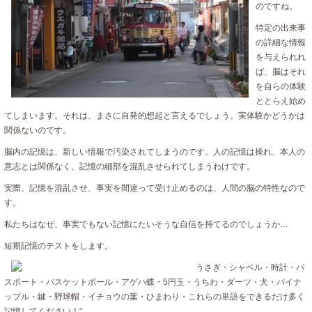
のですね。
特定の出来事
の詳細な情報
を与えられれ
ば、脳はそれ
を自らの体験
ととらえ始め
てしまいます。それは、まさに自発的想起と言えるでしょう。実体験かどうかは
関係ないのです。
脳内の記憶は、新しい情報で汚染されてしまうのです。人の記憶は操れ、本人の
意志とは関係なく、記憶の細部を混乱させられてしまうわけです。
実際、記憶を混乱させ、事実を間違って受け止めるのは、人間の脳の特性なので
す。
私たちはなぜ、事実でもない記憶にたいそうな自信を持てるのでしょうか…
短期記憶のテストをします。
うさぎ・シャベル・時計・パ
スポート・バスケットボール・アゲハ蝶・5円玉・うちわ・ダーツ・犬・パイナ
ップル・鍵・野球帽・イチョウの葉・ひまわり・これらの単語をできるだけ多く
記憶してください！“