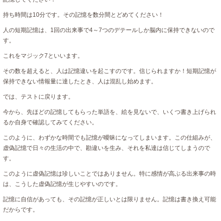
持ち時間は10分です。その記憶を数分間とどめてください！
人の短期記憶は、1回の出来事で4～7つのデテールしか脳内に保持できないので
す。
これをマジック7といいます。
その数を超えると、人は記憶違いを起こすのです。信じられますか！短期記憶が
保持できない情報量に達したとき、人は混乱し始めます。
では、テストに戻ります。
今から、先ほどの記憶してもらった単語を、絵を見ないで、いくつ書き上げられ
るか自身で確認してみてください。
このように、わずかな時間でも記憶が曖昧になってしまいます。この仕組みが、
虚偽記憶で日々の生活の中で、勘違いを生み、それを私達は信じてしまうので
す。
このように虚偽記憶は珍しいことではありません。特に感情が高ぶる出来事の時
は、こうした虚偽記憶が生じやすいのです。
記憶に自信があっても、その記憶が正しいとは限りません。記憶は書き換え可能
だからです。