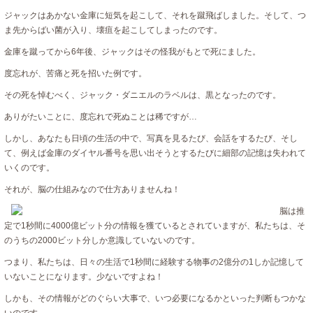
ジャックはあかない金庫に短気を起こして、それを蹴飛ばしました。そして、つ
ま先からばい菌が入り、壊疽を起こしてしまったのです。
金庫を蹴ってから6年後、ジャックはその怪我がもとで死にました。
度忘れが、苦痛と死を招いた例です。
その死を悼むべく、ジャック・ダニエルのラベルは、黒となったのです。
ありがたいことに、度忘れで死ぬことは稀ですが…
しかし、あなたも日頃の生活の中で、写真を見るたび、会話をするたび、そし
て、例えば金庫のダイヤル番号を思い出そうとするたびに細部の記憶は失われて
いくのです。
それが、脳の仕組みなので仕方ありませんね！
脳は推
定で1秒間に4000億ビット分の情報を獲ているとされていますが、私たちは、そ
のうちの2000ビット分しか意識していないのです。
つまり、私たちは、日々の生活で1秒間に経験する物事の2億分の1しか記憶して
いないことになります。少ないですよね！
しかも、その情報がどのぐらい大事で、いつ必要になるかといった判断もつかな
いのです。