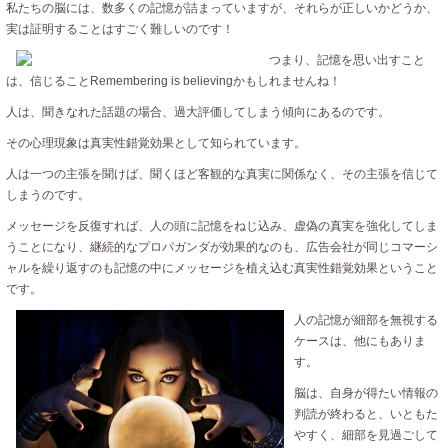
私たちの脳には、数多くの記憶が詰まっていますが、それらが正しいかどうか、
実は証明することはすごく難しいのです！
つまり、記憶を思い出すこと
は、信じることRemembering is believingかもしれませんね！
人は、聞きなれた話題の場合、過大評価してしまう傾向にあるのです。
その心理現象は真実性錯覚効果として知られています。
人は一つの主張を聞けば、聞くほど客観的な真実に関係なく、その主張を信じて
しまうのです。
メッセージを反復すれば、人の頭に記憶をねじ込み、虚偽の真実を強化してしま
うことになり、継続的なプロパガンダが効果的なのも、広告会社が同じコマーシ
ャルを繰り返すのも記憶の中にメッセージを植え込む真実性錯覚効果ということ
です。
人の記憶が細部を無視する
ケースは、他にもありま
す。
脳は、自身が得たい情報の
判読が終わると、いともた
やすく、細部を見過ごして