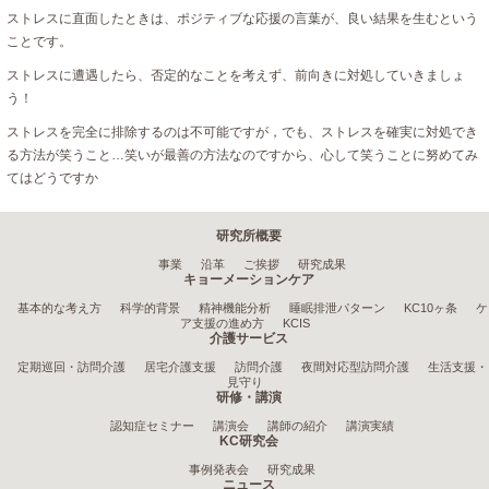
ストレスに直面したときは、ポジティブな応援の言葉が、良い結果を生むという
ことです。
ストレスに遭遇したら、否定的なことを考えず、前向きに対処していきましょ
う！
ストレスを完全に排除するのは不可能ですが，でも、ストレスを確実に対処でき
る方法が笑うこと…笑いが最善の方法なのですから、心して笑うことに努めてみ
てはどうですか
研究所概要
事業
沿革
ご挨拶
研究成果
キョーメーションケア
基本的な考え方
科学的背景
精神機能分析
睡眠排泄パターン
KC10ヶ条
ケ
ア支援の進め方
KCIS
介護サービス
定期巡回・訪問介護
居宅介護支援
訪問介護
夜間対応型訪問介護
生活支援・
見守り
研修・講演
認知症セミナー
講演会
講師の紹介
講演実績
KC研究会
事例発表会
研究成果
ニュース