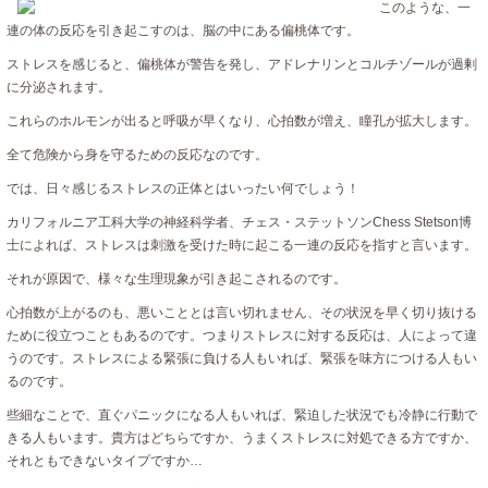
このような、一
連の体の反応を引き起こすのは、脳の中にある偏桃体です。
ストレスを感じると、偏桃体が警告を発し、アドレナリンとコルチゾールが過剰
に分泌されます。
これらのホルモンが出ると呼吸が早くなり、心拍数が増え、瞳孔が拡大します。
全て危険から身を守るための反応なのです。
では、日々感じるストレスの正体とはいったい何でしょう！
カリフォルニア工科大学の神経科学者、チェス・ステットソンChess Stetson博
士によれば、ストレスは刺激を受けた時に起こる一連の反応を指すと言います。
それが原因で、様々な生理現象が引き起こされるのです。
心拍数が上がるのも、悪いこととは言い切れません、その状況を早く切り抜ける
ために役立つこともあるのです。つまりストレスに対する反応は、人によって違
うのです。ストレスによる緊張に負ける人もいれば、緊張を味方につける人もい
るのです。
些細なことで、直ぐパニックになる人もいれば、緊迫した状況でも冷静に行動で
きる人もいます。貴方はどちらですか、うまくストレスに対処できる方ですか、
それともできないタイプですか…