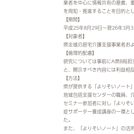
業者を中心に情報共有の意義、重
を周知・推進することを目的と
【期間】
平成25年8月29日～翌26年3月3
【対象者】
県全域の居宅介護支援事業者お
【倫理的配慮】
研究については事前にA県B局
と、開示すべき内容には利益相
【方法】
県が提供する「よりそいノート」
地域包括支援センターの職員、
セミナー参加者に対し「よりそ
症サポーター養成講座の一環と
た。
また、「よりそいノート」の活