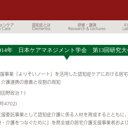
ョンケア
認知症とは
研修・講演
K
2014年 日本ケアマネジメント学会 第13回研究大
支援事業「よりそいノート」を活用した認知症ケアにおける居
・介護連携の意義と役割の周知
羽田野政治１）
号4702）
支援委託事業として認知症介護に係る人材を育成するとともに
療・介護をつなぐために』を県全域の居宅介護支援事業者およ