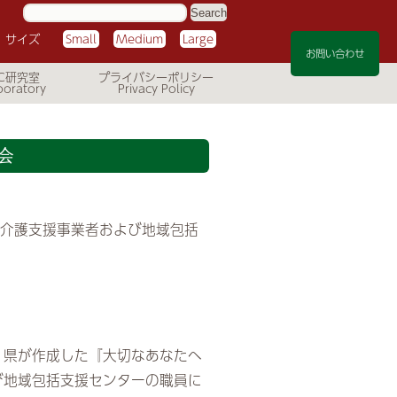
サ
イ
ト
サイズ
Small
Medium
Large
内
検
お問い合わせ
索:
C研究室
プライバシーポリシー
会
宅介護支援事業者および地域包括
、県が作成した『大切なあなたへ
び地域包括支援センターの職員に