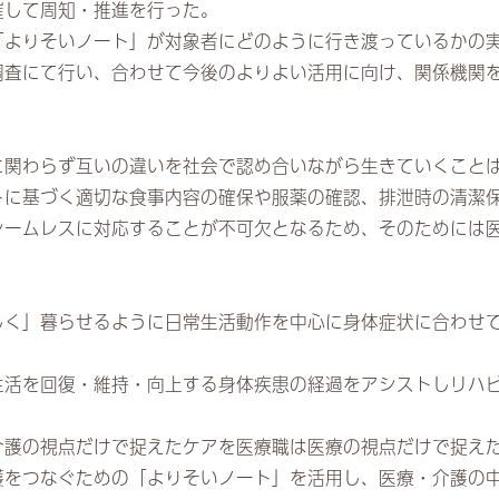
催して周知・推進を行った。
「よりそいノート」が対象者にどのように行き渡っているかの
調査にて行い、合わせて今後のよりよい活用に向け、関係機関
に関わらず互いの違いを社会で認め合いながら生きていくこと
トに基づく適切な食事内容の確保や服薬の確認、排泄時の清潔
シームレスに対応することが不可欠となるため、そのためには
しく」暮らせるように日常生活動作を中心に身体症状に合わせ
生活を回復・維持・向上する身体疾患の経過をアシストしリハ
介護の視点だけで捉えたケアを医療職は医療の視点だけで捉え
護をつなぐための「よりそいノート」を活用し、医療・介護の