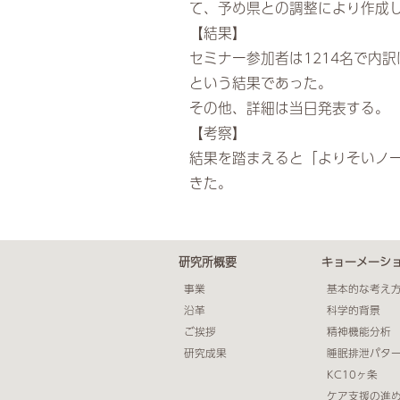
て、予め県との調整により作成
【結果】
セミナー参加者は1214名で内訳は
という結果であった。
その他、詳細は当日発表する。
【考察】
結果を踏まえると「よりそいノ
きた。
研究所概要
キョーメーシ
事業
基本的な考え
沿革
科学的背景
ご挨拶
精神機能分析
研究成果
睡眠排泄パタ
KC10ヶ条
ケア支援の進