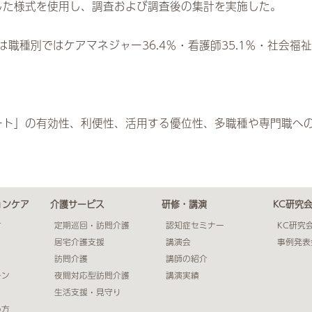
した様式を使用し、調査および調査後の集計を実施した。
職種別ではケアマネジャー36.4％・看護師35.1％・社会福祉士
ート」の有効性、利便性、活用する優位性、多職種や専門職へ
ョンケア
介護サービス
研修・講演
KC研究
方
定期巡回・訪問介護
認知症セミナー
KC研究
居宅介護支援
講演会
事例発表
訪問介護
講師の紹介
ーン
夜間対応型訪問介護
講演実績
生活支援・見守り
め方