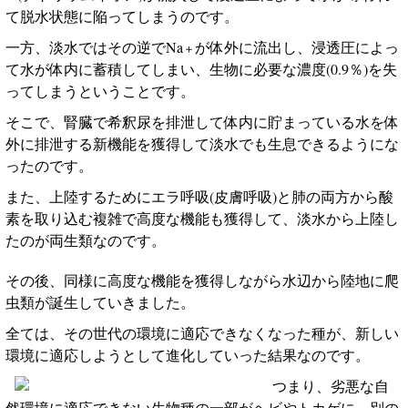
て脱水状態に陥ってしまうのです。
一方、淡水ではその逆で
Na
が体外に流出し、浸透圧によっ
＋
て水が体内に蓄積してしまい、生物に必要な濃度
(0.9
％
)
を失
ってしまうということです。
そこで、腎臓で希釈尿を排泄して体内に貯まっている水を体
外に排泄する新機能を獲得して淡水でも生息できるようにな
ったのです。
また、上陸するためにエラ呼吸
(
皮膚呼吸
)
と肺の両方から酸
素を取り込む複雑で高度な機能も獲得して、淡水から上陸し
たのが両生類なのです。
その後、同様に高度な機能を獲得しながら水辺から陸地に爬
虫類が誕生していきました。
全ては、その世代の環境に適応できなくなった種が、新しい
環境に適応しようとして進化していった結果なのです。
つまり、劣悪な自
然環境に適応できない生物種の一部がヘビやトカゲに、別の