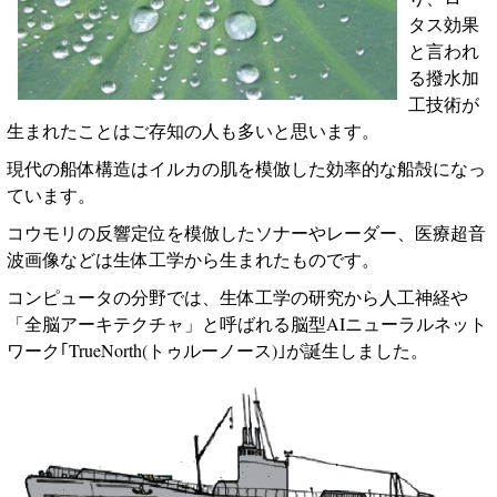
タス効果
と言われ
る撥水加
工技術が
生まれたことはご存知の人も多いと思います。
現代の船体構造はイルカの肌を模倣した効率的な船殻になっ
ています。
コウモリの反響定位を模倣したソナーやレーダー、医療超音
波画像などは生体工学から生まれたものです。
コンピュータの分野では、生体工学の研究から人工神経や
「全脳アーキテクチャ」と呼ばれる脳型
AI
ニューラルネット
ワーク｢
TrueNorth(
トゥルーノース
)
｣が誕生しました。