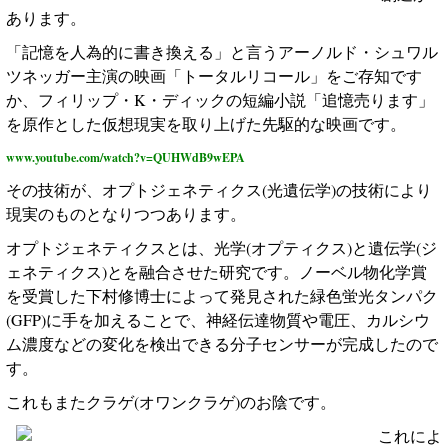
あります。
「記憶を人為的に書き換える」と言うアーノルド・シュワル
ツネッガー主演の映画「トータルリコール」をご存知です
か、フィリップ・
K
・ディックの短編小説「追憶売ります」
を原作とした仮想現実を取り上げた先駆的な映画です。
www.youtube.com/watch?v=QUHWdB9wEPA
その技術が、オプトジェネティクス
(
光遺伝学
)
の技術により
現実のものとなりつつあります。
オプトジェネティクスとは、光学
(
オプティクス
)
と遺伝学
(
ジ
ェネティクス
)
とを融合させた研究です。ノーベル物化学賞
を受賞した下村修博士によって発見された緑色蛍光タンパク
(GFP)
に手を加えることで、神経伝達物質や電圧、カルシウ
ム濃度などの変化を検出できる分子センサーが完成したので
す。
これもまたクラゲ
(
オワンクラゲ
)
のお陰です。
これによ