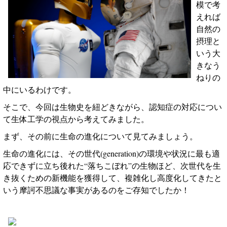
模で考
えれば
自然の
摂理と
いう大
きなう
ねりの
中にいるわけです。
そこで、今回は生物史を紐どきながら、認知症の対応につい
て生体工学の視点から考えてみました。
まず、その前に生命の進化について見てみましょう。
生命の進化には、その世代
(generation)
の環境や状況に最も適
応できずに立ち後れた“落ちこぼれ”の生物ほど、次世代を生
き抜くための新機能を獲得して、複雑化し高度化してきたと
いう摩訶不思議な事実があるのをご存知でしたか！