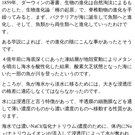
1859
年、ダーウィンの著書、生物の進化は自然淘汰によるも
のとした、生物進化論「種の起原」で、脊椎動物の進化を手
繰ってみると、まず、バクテリアが海に誕生して魚類へと進
化し、そして、魚類から両生類へと進化していったわけで
す。
ある学説によれば、その進化の陰にこんな事があったとそう
です。
４億年前に海底深くにあった凍結層が地殻変動によりメタン
を噴出し海水を酸性化した結果、酸素欠乏状態となった海に
いた一部の魚が川を登ったというのです。
ところが、魚が海水から淡水に移るためには、大きな浸透圧
の格差に適応しなくてはならなかったのです。
水には浸透圧と言う特徴があって、半透膜の細胞膜などを通
して薄い濃度のものから濃い濃度のものへ移動する性質があ
ります。
海水では濃い
NaCl(
塩化ナトリウム
)
濃度のために、体内に
Na
(
ナトリウムイオン
)
が流入して浸透圧によって水が奪われ
＋