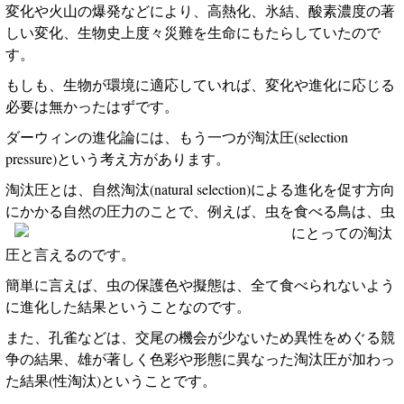
変化や火山の爆発などにより、高熱化、氷結、酸素濃度の著
しい変化、生物史上度々災難を生命にもたらしていたので
す。
もしも、生物が環境に適応していれば、変化や進化に応じる
必要は無かったはずです。
ダーウィンの進化論には、もう一つが淘汰圧
(selection
pressure)
という考え方があります。
淘汰圧とは、自然淘汰
(natural selection)
による進化を促す方向
にかかる自然の圧
力のことで、例えば、虫を食べる鳥は、虫
にとっての淘汰
圧と言えるのです。
簡単に言えば、虫の保護色や擬態は、全て食べられないよう
に進化した結果ということなのです。
また、孔雀などは、交尾の機会が少ないため異性をめぐる競
争の結果、雄が著しく色彩や形態に異なった淘汰圧が加わっ
た結果
(
性淘汰
)
ということです。