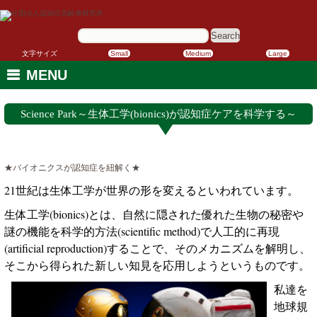
サ
イ
ト
内
文字サイズ
Small
Medium
Large
検
索:
MENU
Science Park～生体工学(bionics)が認知症ケアを科学する～
★バイオニクスが認知症を紐解く★
21
世紀は生体工学が世界の形を変えるといわれています。
生体工学
(bionics)
とは、自然に隠された優れた生物の秘密や
謎の機能を科学的方法
(scientific method)
で人工的に再現
(artificial reproduction)
することで、そのメカニズムを解明し、
そこから得られた新しい知見を応用しようというものです。
私達を
地球規