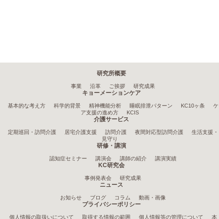
研究所概要
事業
沿革
ご挨拶
研究成果
キョーメーションケア
基本的な考え方
科学的背景
精神機能分析
睡眠排泄パターン
KC10ヶ条
ケ
ア支援の進め方
KCIS
介護サービス
定期巡回・訪問介護
居宅介護支援
訪問介護
夜間対応型訪問介護
生活支援・
見守り
研修・講演
認知症セミナー
講演会
講師の紹介
講演実績
KC研究会
事例発表会
研究成果
ニュース
お知らせ
ブログ
コラム
動画・画像
プライバシーポリシー
個人情報の取扱いについて
取得する情報の範囲
個人情報等の管理について
本