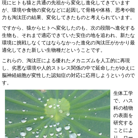
現にヒトも猿と共通の先祖から変化し進化してきています
が、環境や食物の変化などに起因して骨格や体格、思考や能
力も淘汰圧の結果、変化してきたものと考えられています。
ですから、猿からヒトへ変化したのも、次の段階へ進化する
生物も、それまで適応できていた安住の地を追われ、新たな
環境に挑戦しなくてはならなかった進化の淘汰圧がかかり最
適化してきた新しい生物種だということです。
これらの、淘汰圧による優れたメカニズムを人工的に再現
し、劣悪な環境や人的ストレス関係の中で延命したがゆえに
脳神経細胞が変性した認知症の対応に応用しようというので
す。
生体工学
で、ハス
科の植物
の表面を
研究する
ことによ
り、ロー