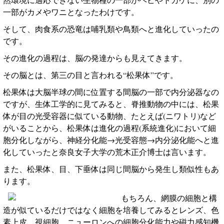
一部がカメやワニとなったわけです。
そして、肉食系の恐竜は哺乳類や鳥類へと進化していったの
です。
その進化の過程は、脳の発達からも見えてきます。
その脳とは、第三の目と言われる“松果体”です。
松果体は大脳半球の間に位置する間脳の一部で内分泌器なの
ですが、生体工学的に見てみると、脊推動物の中には、松果
体が目の光受容器に似ている動物、たとえば
(
ニワトリ
)
など
がいることから、松果体は進化の過程
(
系統進化
)
において細
胞分化しながら、神経分化能→光受容態→内分泌化能へと進
化していったと奈良女子大学の荒木正介博士は言います。
また、松果体、目、下垂体は同じ間脳から発生し類似性もあ
ります。
もちろん、網膜の細胞と構
造が似ているだけではなく細胞を培養してみるとレンズ、色
素上皮、視細胞、ニューロンへの細胞分化能力や磁力感知機