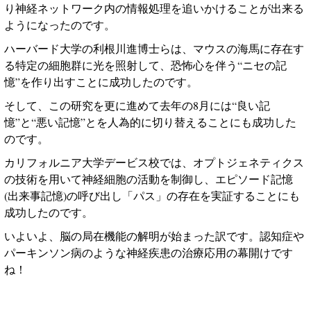
り神経ネットワーク内の情報処理を追いかけることが出来る
ようになったのです。
ハーバード大学の利根川進博士らは、マウスの海馬に存在す
る特定の細胞群に光を照射して、恐怖心を伴う“ニセの記
憶”を作り出すことに成功したのです。
そして、この研究を更に進めて去年の
8
月には“良い記
憶”と“悪い記憶
”
とを人為的に切り替えることにも成功した
のです。
カリフォルニア大学デービス校では、オプトジェネティクス
の技術を用いて神経細胞の活動を制御し、エピソード記憶
(
出来事記憶
)
の呼び出し「パス」の存在を実証することにも
成功したのです。
いよいよ、脳の局在機能の解明が始まった訳です。認知症や
パーキンソン病のような神経疾患の治療応用の幕開けです
ね！