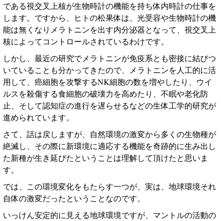
である視交叉上核が生物時計の機能を持ち体内時計の仕事を
します。ですから、ヒトの松果体は、光受容や生物時計の機
能は無くなりメラトニンを出す内分泌器となって、視交叉上
核によってコントロールされているわけです。
しかし、最近の研究でメラトニンが免疫系とも密接に結びつ
いていることも分かってきたので、メラトニンを人工的に活
用して、癌細胞を攻撃する
NK
細胞の数を増やしたり、ウイ
ルスを殺傷する食細胞の破壊力を高めたり、不眠や老化防
止、そして認知症の進行を遅らせるなどの生体工学的研究が
進められています。
さて、話は戻しますが、自然環境の激変から多くの生物種が
絶滅し、その際に新環境に適応する機能を奇跡的に生み出し
た新種が生き延びたということは理解して頂けたと思いま
す。
では、この環境変化をもたらす一つが、実は、地球環境それ
自体の激変だったということなのです。
いっけん安定的に見える地球環境ですが、マントルの活動の