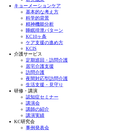
キョーメーションケア
基本的な考え方
科学的背景
精神機能分析
睡眠排泄パターン
KC10ヶ条
ケア支援の進め方
KCIS
介護サービス
定期巡回・訪問介護
居宅介護支援
訪問介護
夜間対応型訪問介護
生活支援・見守り
研修・講演
認知症セミナー
講演会
講師の紹介
講演実績
KC研究会
事例発表会