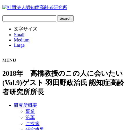
サ
イ
文字サイズ
ト
Small
内
Medium
検
Large
索:
MENU
2018年 高橋教授のこの人に会いたい
(Vol.9)ゲスト 羽田野政治氏 認知症高齢
者研究所所長
研究所概要
事業
沿革
ご挨拶
研究成果