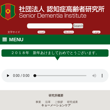
サ
イ
ト
内
文字サイズ
Small
Medium
Large
検
索:
MENU
２０１８年 新年あけましておめでとうございます。
研究所概要
事業
沿革
ご挨拶
研究成果
キョーメーションケア