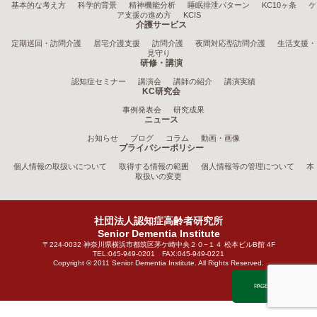
基本的な考え方
科学的背景
精神機能分析
睡眠排泄パターン
KC10ヶ条
ケ
ア支援の進め方
KCIS
介護サービス
定期巡回・訪問介護
居宅介護支援
訪問介護
夜間対応型訪問介護
生活支援・
見守り
研修・講演
認知症セミナー
講演会
講師の紹介
講演実績
KC研究会
事例発表会
研究成果
ニュース
お知らせ
ブログ
コラム
動画・画像
プライバシーポリシー
個人情報の取扱いについて
取得する情報の範囲
個人情報等の管理について
本
取扱いの変更
社団法人認知症高齢者研究所
Senior Dementia Institute
〒224-0032 神奈川県横浜市都筑区茅ケ崎中央２０−１４ 松本ビルB館 4F
TEL:045-949-0201 FAX:045-949-0221
Copyright © 2011 Senior Dementia Institute. All Rights Reserved.
PAGE TOP