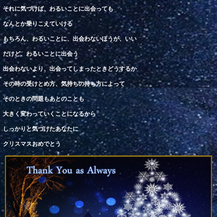
それに気づけば、わるいことに
出会
っても
なん
とか
乗
り
こ
えていける
もちろん、わるいことに、出会わないほうが、いい
だけど、わるいことに出会う
出会
わないより、出会ってしまったときどうするか
その時の受けとめ方、気持ちの
持ち方
によって
そのときの問題もあとのことも
大きく
変
わっていくことになるから
しっかりと気づけたあなた
に
クリスマスおめでとう