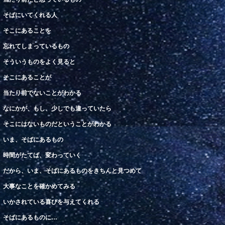
そば
にいてくれる人
そこにあることを
忘
れてしまっているもの
そういうものをよく
見
ると
そこにあることが
当たり前
でないことがわかる
なにかが、もし、少しでも違っていたら
そこにはないものだということがわかる
いま、そばにあるもの
時間がたてば、変わっていく
だから、いま、そばにあるものをきちんと見つめて
大事
なことを確かめてみる
い
かされている喜びを与えてくれる
そばにあるものに
…