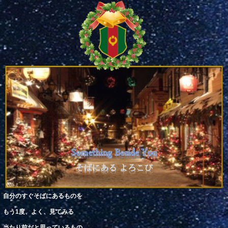
自分
の
すぐそばにあるものを
もう
1
度、よく、見てみる
当たり前
だと
思
っているもの