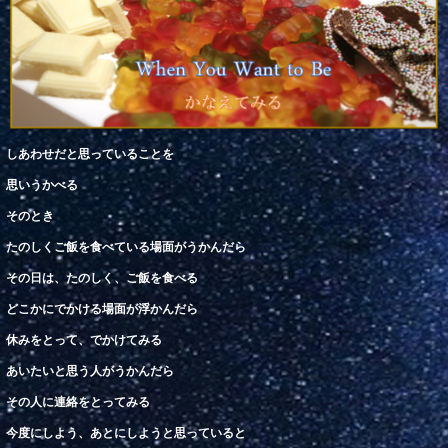
しあわせだと
思っていることを
思いうかべる
そのとき
たのしくご
飯
を
食
べている場面がうかんだら
その日は、たのしく、ご飯を食べる
どこ
かにでかける
場面
が浮かんだら
休みをとって、でかけてみる
あいたいと思う人がうかんだら
その
人
に
連絡
を
と
ってみる
今度
にしよう、あとにしようと思っていると