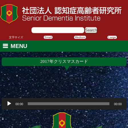
サ
イ
ト
内
文字サイズ
Small
Medium
Large
検
索:
MENU
2017年クリスマスカード
音
声
00:00
00:00
プ
レ
ー
ヤ
ー