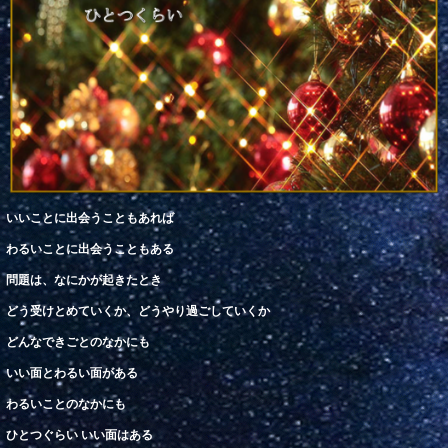
いいことに出会うこともあれば
わる
いことに
出会
うこともある
問題
は、
なに
かが起きたとき
どう受けとめていくか、どうやり過ごしていくか
どんなできごとのなかにも
いい
面
とわるい面がある
わるいことの
なか
にも
ひとつぐらい いい面はある