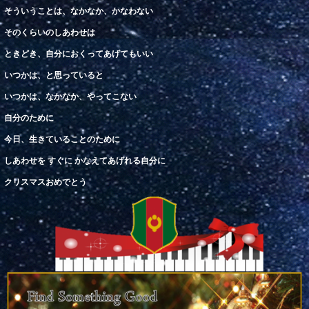
そういうことは、なかなか、かなわない
そのくらいのしあわせは
ときどき、自分におくってあげてもいい
いつかは、と思っていると
いつかは、なかなか、やってこない
自分
の
ため
に
今日
、
生
きていることのために
しあわせを すぐに かなえてあげれる自分
に
クリスマスおめでとう