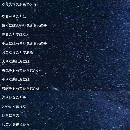
クリスマスおめでとう
やるべきことは
遠
くにぼんやり見えるものを
見
ることではなく
手近にはっきり見えるものを
おこなうことである
大きな悲しみには
勇気
をもってたちむかい
小さな
悲
しみには
忍耐
をもってたちむかえ
ささいなことを
とやかく言うな
いちにちの
しごとを終えたら