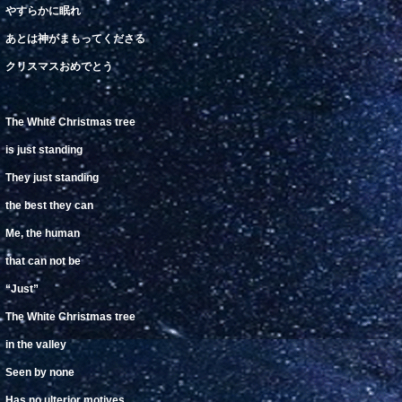
やすらかに眠れ
あとは神がまもってくださる
クリスマスおめでとう
The White
Christmas
tree
is
just
standing
They just standing
the best they can
Me, the human
that can not be
“Just”
The White
Christmas tree
in
the
valley
Seen by none
Has no ulterior motives