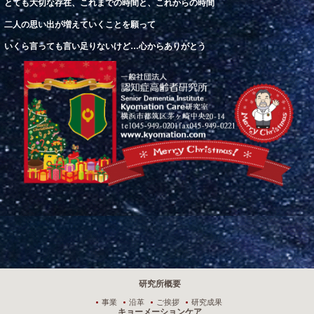
とても大切な存在、これまでの
時間
と、これからの時間
二人の思い出が増えていくことを願って
いくら
言
っても
言
い足りないけど
…
心からありがとう
研究所概要
事業
沿革
ご挨拶
研究成果
キョーメーションケア