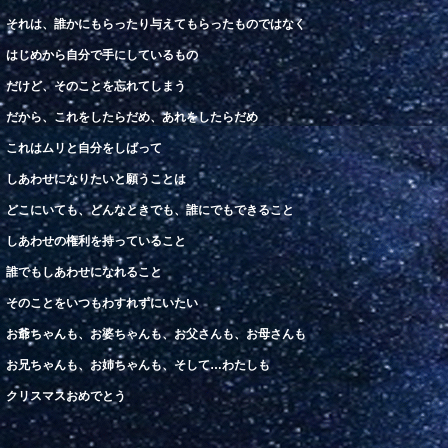
それは、誰かにもらったり
与えてもらったものではなく
はじめから自分で手にしているもの
だけど、
そのことを
忘
れてしま
う
だから、これをしたらだめ、あれをしたらだめ
これはムリと自分をしばって
しあわせになりたいと願うことは
どこ
にいても、どんな
とき
でも、
誰
にでもできること
しあわ
せの
権利
を
持
っていること
誰
でも
しあわ
せになれること
そのことをいつもわすれずにいたい
お
爺ちゃんも、お婆
ちゃんも、お父さんも、お母さんも
お
兄
ちゃんも、お
姉
ちゃんも、そして
…
わたしも
クリスマスおめでとう