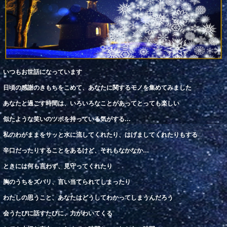
いつもお世話になっています
日頃
の
感謝
のきもちをこめて、あなたに関するモノを
集
めてみました
あなたと過ごす
時間
は、いろいろなことがあってとっても楽しい
似
たような
笑
いのツボを持っている気がする
…
私
のわがままをサッと水に流してくれたり、はげましてくれたりもする
辛口
だったりすることを
あ
るけど、それもなかなか
…
とき
には
何
も言わず、
見守
ってくれたり
胸のうちをズバリ、言い当てられてしまったり
わたしの
思
うこと、あなたはどうしてわかってしまうんだろう
会うたびに話すたびに、力がわいてくる