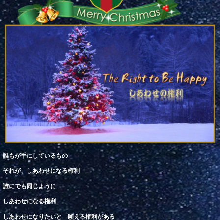
誰もが手にしているもの
それが、
しあわ
せになる権利
誰
にでも同じように
しあわせになる権利
しあわせになりたいと 願える権利がある