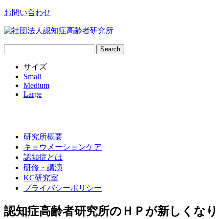
お問い合わせ
サ
イ
サイズ
ト
Small
内
Medium
検
Large
索:
研究所概要
キョウメーションケア
認知症とは
研修・講演
KC研究室
プライバシーポリシー
認知症高齢者研究所のＨＰが新しくなり