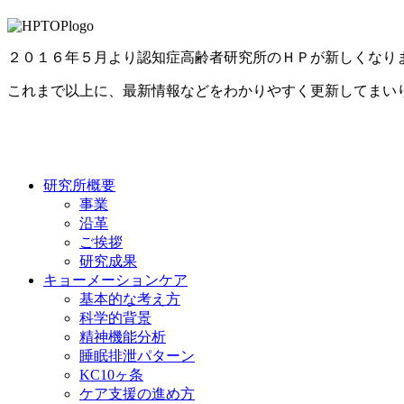
２０１６年５月より認知症高齢者研究所のＨＰが新しくなり
これまで以上に、最新情報などをわかりやすく更新してまい
研究所概要
事業
沿革
ご挨拶
研究成果
キョーメーションケア
基本的な考え方
科学的背景
精神機能分析
睡眠排泄パターン
KC10ヶ条
ケア支援の進め方