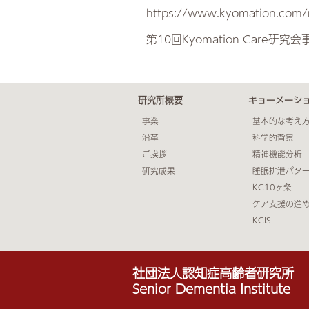
https://www.kyomation.com/r
第10回Kyomation Care研究
研究所概要
キョーメーシ
事業
基本的な考え
沿革
科学的背景
ご挨拶
精神機能分析
研究成果
睡眠排泄パタ
KC10ヶ条
ケア支援の進
KCIS
社団法人認知症高齢者研究所
Senior Dementia Institute