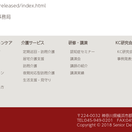
eleased/index.html
会事務局
ョンケア
介護サービス
研修・講演
KC研究
方
定期巡回・訪問介護
認知症セミナー
KC研究
居宅介護支援
講演会
事例発表
訪問介護
講師の紹介
ーン
夜間対応型訪問介護
講演実績
生活支援・見守り
め方
〒224-0032 神奈川県横浜
TEL:045-949-0201 FAX:04
Copyright © 2018 Senior Deme