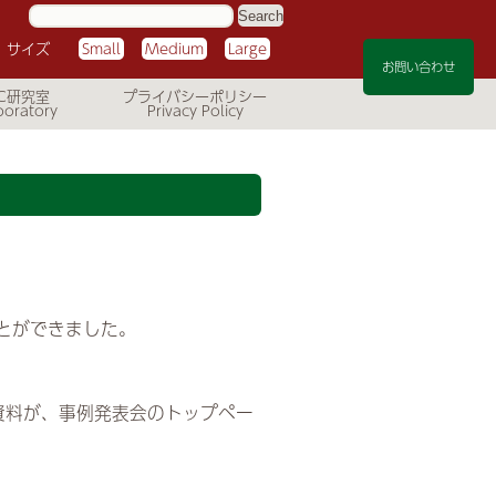
サ
イ
ト
サイズ
Small
Medium
Large
内
検
お問い合わせ
索:
C研究室
プライバシーポリシー
ることができました。
演の資料が、事例発表会のトップペー