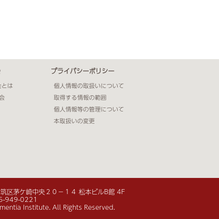
会
プライバシーポリシー
会とは
個人情報の取扱いについて
会
取得する情報の範囲
個人情報等の管理について
本取扱いの変更
市都筑区茅ケ崎中央２０−１４ 松本ビルB館 4F
5-949-0221
ntia Institute. All Rights Reserved.