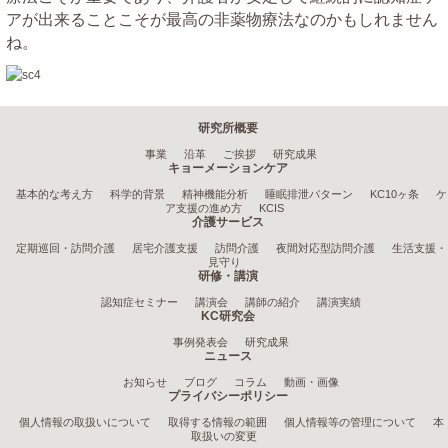
アが出来ることこそが最高の非薬物療法なのかもしれません
ね。
研究所概要
事業
沿革
ご挨拶
研究成果
キョーメーションケア
基本的な考え方
科学的背景
精神機能分析
睡眠排泄パターン
KC10ヶ条
ケ
ア支援の進め方
KCIS
介護サービス
定期巡回・訪問介護
居宅介護支援
訪問介護
夜間対応型訪問介護
生活支援・
見守り
研修・講演
認知症セミナー
講演会
講師の紹介
講演実績
KC研究会
事例発表会
研究成果
ニュース
お知らせ
ブログ
コラム
動画・画像
プライバシーポリシー
個人情報の取扱いについて
取得する情報の範囲
個人情報等の管理について
本
取扱いの変更