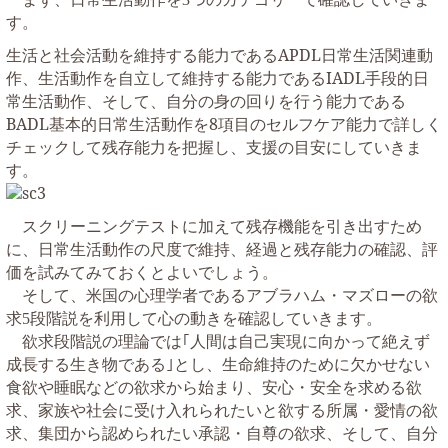
す。
生活と社会活動を維持する能力である
APDL
日常生活関連動
作、生活動作を自立して維持する能力である
IADL
手段的日
常生活動作、そして、自分の身の回りを行う能力である
BADL
基本的日常生活動作を
8
項目のセルフケア能力で詳しく
チェックして残存能力を把握し、支援の目安にしていきま
す。
スクリーニングテストに加えて残存機能を引き出すため
に、日常生活動作の尺度で維持、経過と残存能力の確認、評
価を試みてみておくとよいでしょう。
そして、米国の心理学者であるアブラハム・マズローの欲
求
段階説を利用して心の動きを確認していきます。
5
欲求段階説の理論では｢人間は自己実現に向かって絶えず
成長する生き物である｣とし、生命維持のために欠かせない
食欲や睡眠などの欲求から始まり、安心・安全を求める欲
求、家族や社会に受け入れられたいと欲する所属・愛情の欲
求、集団から認められたい承認・自尊の欲求、そして、自分