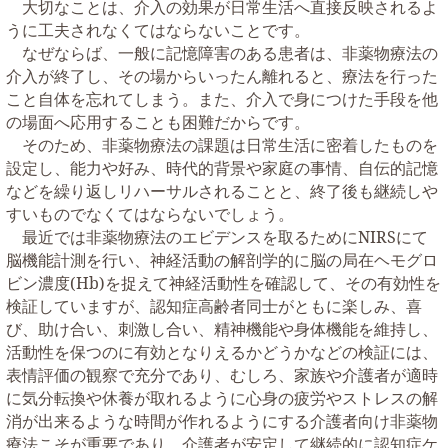
大切なことは、介入の効果が日常生活へ直接反映されるよ
うに工夫されなくてはならないことです。
なぜならば、一般に記憶障害のある患者は、非薬物療法の
介入が終了し、その場からいったん離れると、療法を行った
こと自体を忘れてしまう。また、介入で身につけた手段を他
の場面へ応用することも困難だからです。
そのため、非薬物療法の課題は日常生活に密着したものを
設定し、能力や好み、時代的背景や家庭の事情、自伝的記憶
などを繰り返しリハーサルされることと、終了後も継続しや
すいものでなくてはならないでしょう。
最近では非薬物療法のエビデンスを取るために
NIRS
にて
脳機能計測を行い、神経活動の解剖学的に脳の局在ヘモグロ
ビン濃度
(Hb)
を捉えて神経活動性を確認して、その有効性を
検証していますが、認知症高齢者同士がともに楽しみ、喜
び、助け合い、刺激し合い、精神機能や身体機能を維持し、
活動性を保つのに有効となりえるかどうかなどの検証には、
表情評価の観察で充分であり、むしろ、家族や介護者が適時
に気分転換や休養が取れるように心身の疲労やストレスの解
消が出来るような時間が作れるようにする介護者向け非薬物
療法こそが重要であり、介護者が安定して継続的に認知症ケ