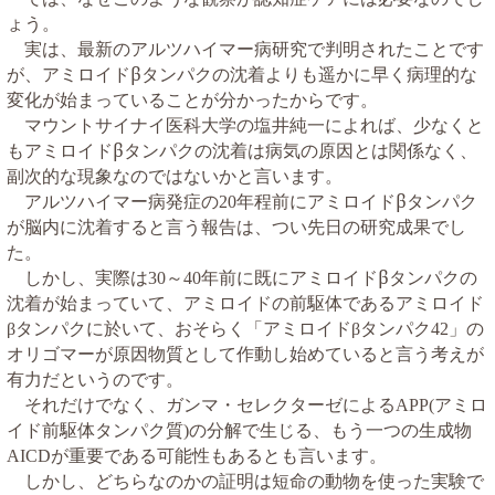
ょう。
実は、最新のアルツハイマー病研究で判明されたことです
が、アミロイドβタンパクの沈着よりも遥かに早く病理的な
変化が始まっていることが分かったからです。
マウントサイナイ医科大学の塩井純一によれば、少なくと
もアミロイドβタンパクの沈着は病気の原因とは関係なく、
副次的な現象なのではないかと言います。
アルツハイマー病発症の
年程前にアミロイドβタンパク
20
が脳内に沈着すると言う報告は、つい先日の研究成果でし
た。
しかし、実際は
～
年前に既にアミロイドβタンパクの
30
40
沈着が始まっていて、アミロイドの前駆体であるアミロイド
タンパクに於いて、おそらく「アミロイド
タンパク
」の
β
β
42
オリゴマーが原因物質として作動し始めていると言う考えが
有力だというのです。
それだけでなく、ガンマ・セレクターゼによる
アミロ
APP(
イド前駆体タンパク質
の分解で生じる、もう一つの生成物
)
が重要である可能性もあるとも言います。
AICD
しかし、どちらなのかの証明は短命の動物を使った実験で