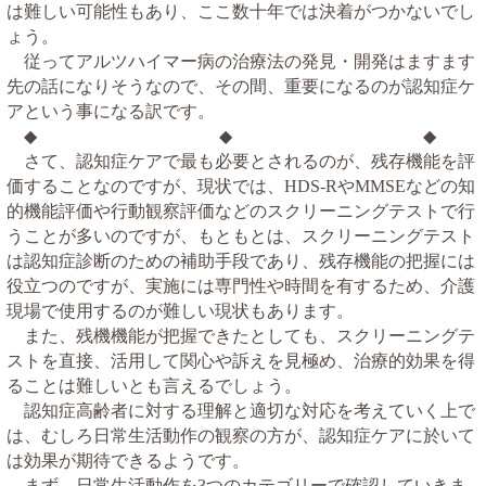
は難しい可能性もあり、ここ数十年では決着がつかないでし
ょう。
従ってアルツハイマー病の治療法の発見・開発はますます
先の話になりそうなので、その間、重要になるのが認知症ケ
アという事になる訳です。
◆
◆ ◆
さて、認知症ケアで最も必要とされるのが、残存機能を評
価することなのですが、現状では、
や
などの知
HDS-R
MMSE
的機能評価や行動観察評価などのスクリーニングテストで行
うことが多いのですが、もともとは、スクリーニングテスト
は認知症診断のための補助手段であり、残存機能の把握には
役立つのですが、実施には専門性や時間を有するため、介護
現場で使用するのが難しい現状もあります。
また、残機機能が把握できたとしても、スクリーニングテ
ストを直接、活用して関心や訴えを見極め、治療的効果を得
ることは難しいとも言えるでしょう。
認知症高齢者に対する理解と適切な対応を考えていく上で
は、むしろ日常生活動作の観察の方が、認知症ケアに於いて
は効果が期待できるようです。
まず、日常生活動作を
つのカテゴリーで確認していきま
3