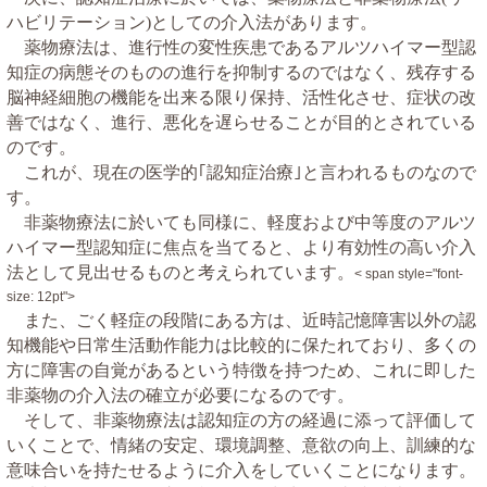
ハビリテーション
としての介入法があります。
)
薬物療法は、進行性の変性疾患であるアルツハイマー型認
知症の病態そのものの進行を抑制するのではなく、残存する
脳神経細胞の機能を出来る限り保持、活性化させ、症状の改
善ではなく、進行、悪化を遅らせることが目的とされている
のです。
これが、現在の医学的｢認知症治療｣と言われるものなので
す。
非薬物療法に於いても同様に、軽度および中等度のアルツ
ハイマー型認知症に焦点を当てると、より有効性の高い介入
法として見出せるものと考えられています。
< span style="font-
size: 12pt">
また、ごく軽症の段階にある方は、近時記憶障害以外の認
知機能や日常生活動作能力は比較的に保たれており、多くの
方に障害の自覚があるという特徴を持つため、これに即した
非薬物の介入法の確立が必要になるのです。
そして、非薬物療法は認知症の方の経過に添って評価して
いくことで、情緒の安定、環境調整、意欲の向上、訓練的な
意味合いを持たせるように介入をしていくことになります。