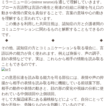
ミラーニューロン
を通して理解していきます。
(mirror neuron)
ブローカ言語野は言語の発生と発達の仕組に示唆を与え口の
動きや表情の変化を真似することで、言葉の意味や心の動き
を理解すると言われています。
この働きを利用した共同注視は、認知症の方と介護者間の
コミュニケーションに関わるものと解釈することもできるの
です。
◆
◆ ◆
その他、認知症の方とコミュニケーションを取る場合に、言
語以外の能力が良く使われます。例えば身振り、声の調子、
顔の表情などです。実は、これらから相手の情動を読み取る
こともできるのです。
この意思伝達を読み取る能力を司る部位には、表情や声の抑
揚から相手の表情を読み取る時に機能している前頭葉下部。
相手の動作や表情の動きと、顔の形の変化や視線の分析に使
われている中側頭回や上側頭回。
そして大脳辺縁系にある扁桃核などによって、自分にとって
快か不快か、危険なものかを判断しているのです。