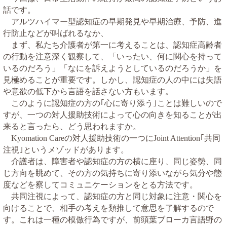
話です。
アルツハイマー型認知症の早期発見や早期治療、予防、進
行防止などが叫ばれるなか、
まず、私たち介護者が第一に考えることは、認知症高齢者
の行動を注意深く観察して、「いったい、何に関心を持って
いるのだろう」「なにを訴えようとしているのだろうか」を
見極めることが重要です。しかし、認知症の人の中には失語
や意欲の低下から言語を話さない方もいます。
このように認知症の方の｢心に寄り添う｣ことは難しいので
すが、一つの対人援助技術によって心の向きを知ることが出
来ると言ったら、どう思われますか。
の対人援助技術の一つに
｢共同
Kyomation Care
Joint Attention
注視｣というメゾッドがあります。
介護者は、障害者や認知症の方の横に座り、同じ姿勢、同
じ方向を眺めて、その方の気持ちに寄り添いながら気分や態
度などを察してコミュニケーションをとる方法です。
共同注視によって、認知症の方と同じ対象に注意・関心を
向けることで、相手の考えを類推して意思を了解するので
す。これは一種の模倣行為ですが、前頭葉ブローカ言語野の