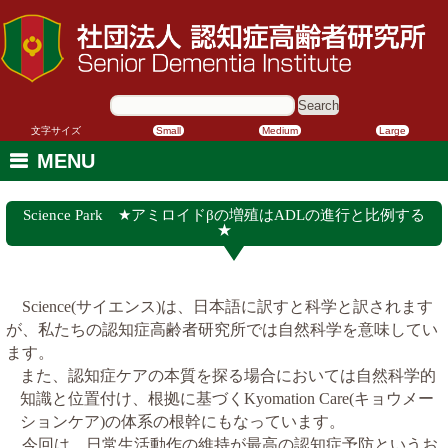
サ
イ
ト
内
文字サイズ
Small
Medium
Large
検
索:
MENU
Science Park ★アミロイドβの増殖はADLの進行と比例する
★
サイエンス
は、日本語に訳すと科学と訳されます
Science(
)
が、私たちの認知症高齢者研究所では自然科学を意味してい
ます。
また、認知症ケアの本質を探る場合においては自然科学的
知識と位置付け、根拠に基づく
キョウメー
Kyomation Care(
ションケア
の体系の根幹にもなっています。
)
今回は、日常生活動作の維持が最高の認知症予防というお