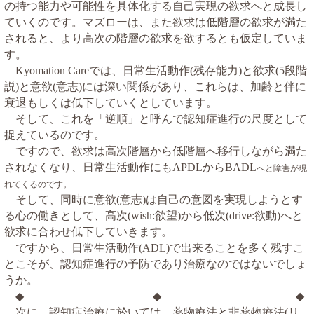
の持つ能力や可能性を具体化する自己実現の欲求へと成長し
ていくのです。マズローは、また欲求は低階層の欲求が満た
されると、より高次の階層の欲求を欲するとも仮定していま
す。
では、日常生活動作
残存能力
と欲求
段階
Kyomation Care
(
)
(5
説
と意欲
意志
には深い関係があり、これらは、加齢と伴に
)
(
)
衰退もしくは低下していくとしています。
そして、これを「逆順」と呼んで認知症進行の尺度として
捉えているのです。
ですので、欲求は高次階層から低階層へ移行しながら満た
されなくなり、日常生活動作にも
から
APDL
BADL
へと障害が現
れてくるのです。
そして、同時に意欲
意志
は自己の意図を実現しようとす
(
)
る心の働きとして、高次
欲望
から低次
欲動
へと
(wish:
)
(drive:
)
欲求に合わせ低下していきます。
ですから、日常生活動作
で出来ることを多く残すこ
(ADL)
とこそが、認知症進行の予防であり治療なのではないでしょ
うか。
◆
◆ ◆
次に、認知症治療に於いては、薬物療法と非薬物療法
リ
(