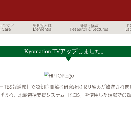
ョンケア
認知症とは
研修・講演
K
Kyomation TVアップしました。
BS－TBS報道部」で認知症高齢者研究所の取り組みが放送されま
上げられ、地域包括支援システム「KCIS」を使用した現場での