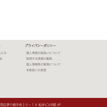
会
プライバシーポリシー
会とは
個人情報の取扱いについて
会
取得する情報の範囲
個人情報等の管理について
本取扱いの変更
市都筑区茅ケ崎中央２０−１４ 松本ビルB館 4F