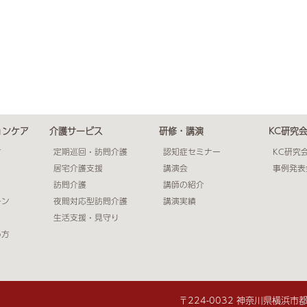
ョンケア
介護サービス
研修・講演
KC研究
方
定期巡回・訪問介護
認知症セミナー
KC研究
居宅介護支援
講演会
事例発表
訪問介護
講師の紹介
ーン
夜間対応型訪問介護
講演実績
生活支援・見守り
め方
〒224-0032 神奈川県横浜