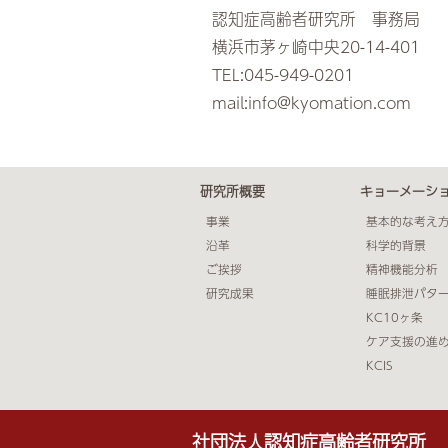
認知症高齢者研究所 事務局
横浜市茅ヶ崎中央20-14-401
TEL:045-949-0201
mail:info@kyomation.com
研究所概要
キョーメーシ
事業
基本的な考え
沿革
科学的背景
ご挨拶
精神機能分析
研究成果
睡眠排泄パタ
KC10ヶ条
ケア支援の進
KCIS
社団法人認知症高齢者研究所