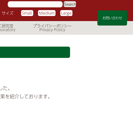
サ
イ
ト
サイズ
Small
Medium
Large
内
検
お問い合わせ
索:
C研究室
プライバシーポリシー
した。
効果を紹介しております。