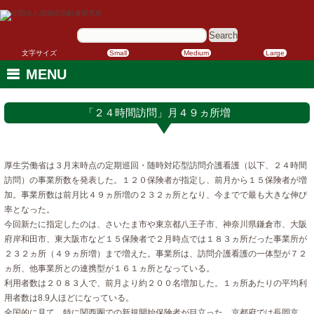
サ
イ
ト
内
文字サイズ
Small
Medium
Large
検
索:
MENU
「２４時間訪問」月４９ヵ所増
厚生労働省は３月末時点の定期巡回・随時対応型訪問介護看護（以下、２４時間
訪問）の事業所数を発表した。１２０保険者が指定し、前月から１５保険者が増
加。事業所数は前月比４９ヵ所増の２３２ヵ所となり、今までで最も大きな伸び
率となった。
今回新たに指定したのは、さいたま市や東京都八王子市、神奈川県鎌倉市、大阪
府岸和田市、東大阪市など１５保険者で２月時点では１８３ヵ所だった事業所が
２３２ヵ所（４９ヵ所増）まで増えた。事業所は、訪問介護看護の一体型が７２
ヵ所、他事業所との連携型が１６１ヵ所となっている。
利用者数は２０８３人で、前月より約２００名増加した。１ヵ所あたりの平均利
用者数は8.9人ほどになっている。
全国的に見て、特に関西圏での新規開始保険者が目立った。京都府では長岡京