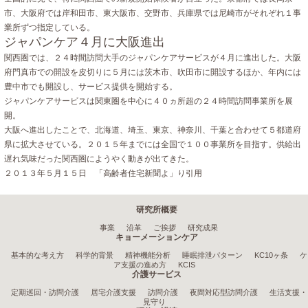
市、大阪府では岸和田市、東大阪市、交野市、兵庫県では尼崎市がそれぞれ１事
業所ずつ指定している。
ジャパンケア４月に大阪進出
関西圏では、２４時間訪問大手のジャパンケアサービスが４月に進出した。大阪
府門真市での開設を皮切りに５月には茨木市、吹田市に開設するほか、年内には
豊中市でも開設し、サービス提供を開始する。
ジャパンケアサービスは関東圏を中心に４０ヵ所超の２４時間訪問事業所を展
開。
大阪へ進出したことで、北海道、埼玉、東京、神奈川、千葉と合わせて５都道府
県に拡大させている。２０１５年までには全国で１００事業所を目指す。供給出
遅れ気味だった関西圏にようやく動きが出てきた。
２０１３年５月１５日 「高齢者住宅新聞よ」り引用
研究所概要
事業
沿革
ご挨拶
研究成果
キョーメーションケア
基本的な考え方
科学的背景
精神機能分析
睡眠排泄パターン
KC10ヶ条
ケ
ア支援の進め方
KCIS
介護サービス
定期巡回・訪問介護
居宅介護支援
訪問介護
夜間対応型訪問介護
生活支援・
見守り