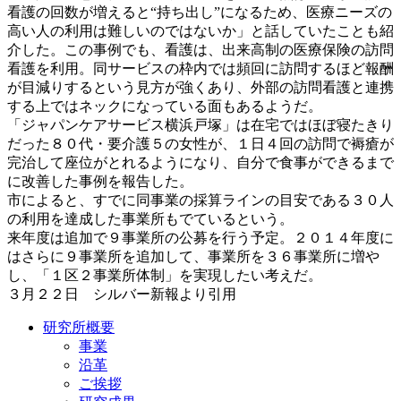
看護の回数が増えると“持ち出し”になるため、医療ニーズの
高い人の利用は難しいのではないか」と話していたことも紹
介した。この事例でも、看護は、出来高制の医療保険の訪問
看護を利用。同サービスの枠内では頻回に訪問するほど報酬
が目減りするという見方が強くあり、外部の訪問看護と連携
する上ではネックになっている面もあるようだ。
「ジャパンケアサービス横浜戸塚」は在宅ではほぼ寝たきり
だった８０代・要介護５の女性が、１日４回の訪問で褥瘡が
完治して座位がとれるようになり、自分で食事ができるまで
に改善した事例を報告した。
市によると、すでに同事業の採算ラインの目安である３０人
の利用を達成した事業所もでているという。
来年度は追加で９事業所の公募を行う予定。２０１４年度に
はさらに９事業所を追加して、事業所を３６事業所に増や
し、「１区２事業所体制」を実現したい考えだ。
３月２２日 シルバー新報より引用
研究所概要
事業
沿革
ご挨拶