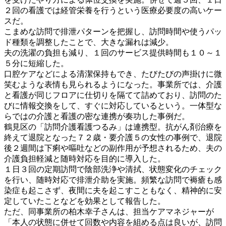
２回の看護では経管栄養を行うという医療必要度の高いケー
スだ。
こまめな訪問で排泄パターンを把握し、訪問時間や使うパッ
ド種類を調整したことで、大きな漏れは減少。
夫の洗濯の負担も減り、１回のサービス提供時間も１０～１
５分に短縮した。
口腔ケアなどによる清潔保持もでき、たびたびの声掛けに微
笑むような表情も見られるようになった。事業所では、介護
と看護が同じフロアに仕切りを隔てて詰めており、訪問のた
びに情報交換をして、すぐに対応しているという。一体型な
らではの介護と看護の密な連携が奏功した事例だ。
鶴見区の「訪問介護看護つるみ」は連携型。抗がん剤治療を
終えて退院となった７２歳・要介護５の女性の事例で、退院
後２週間は下痢や嘔吐などの副作用が予想されるため、夫の
介護負担軽減と随時対応を目的に導入した。
１日３回の定期訪問で陰部洗浄や清拭、状態変化のチェック
を行い、随時対応で排泄介助を実施。頻繁な訪問で褥瘡も感
染症も起こさず、夜間に夫を起こすこともなく、精神的に安
定していたことなどを効果として報告した。
ただ、同事業所の柏木幸子さんは、担当ケアマネジャーが
「本人の状態に併せて回数や内容を組める点は良いが、訪問