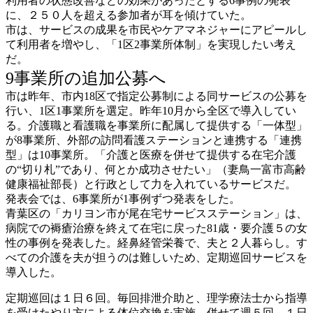
利用者の状態改善などの効果があったとする6事例の発表
に、２５０人を超える参加者が耳を傾けていた。
市は、サービスの成果を市民やケアマネジャーにアピールし
て利用者を増やし、「1区2事業所体制」を実現したい考え
だ。
9事業所の追加公募へ
市は昨年、市内18区で指定公募制による同サービスの公募を
行い、1区1事業所を選定。昨年10月から全区で導入してい
る。介護職と看護職を事業所に配属して提供する「一体型」
が8事業所、外部の訪問看護ステーションと連携する「連携
型」は10事業所。「介護と医療を併せて提供する在宅介護
の“切り札”であり、何とか成功させたい」（妻鳥一富市高齢
健康福祉部長）と行政として力を入れているサービスだ。
発表会では、6事業所が1事例ずつ発表をした。
青葉区の「カリヨン市が尾在宅サービスステーション」は、
病院での褥瘡治療を終えて在宅に戻った81歳・要介護５の女
性の事例を発表した。経鼻経管栄養で、夫と２人暮らし。す
べての介護を夫が担うのは難しいため、定期巡回サービスを
導入した。
定期巡回は１日６回。毎回排泄介助と、理学療法士から指導
を受けたやり方による体位交換を実施。併せて週５回、１日