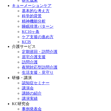
研究成果
キョーメーションケア
基本的な考え方
科学的背景
精神機能分析
睡眠排泄パターン
KC10ヶ条
ケア支援の進め方
KCIS
介護サービス
定期巡回・訪問介護
居宅介護支援
訪問介護
夜間対応型訪問介護
生活支援・見守り
研修・講演
認知症セミナー
講演会
講師の紹介
講演実績
KC研究会
事例発表会