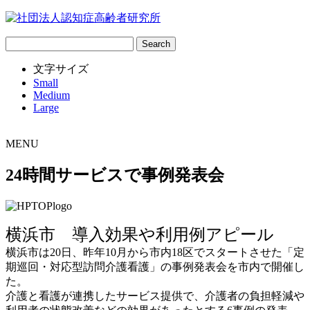
サ
イ
文字サイズ
ト
Small
内
Medium
検
Large
索:
MENU
24時間サービスで事例発表会
横浜市 導入効果や利用例アピール
横浜市は20日、昨年10月から市内18区でスタートさせた「定
期巡回・対応型訪問介護看護」の事例発表会を市内で開催し
た。
介護と看護が連携したサービス提供で、介護者の負担軽減や