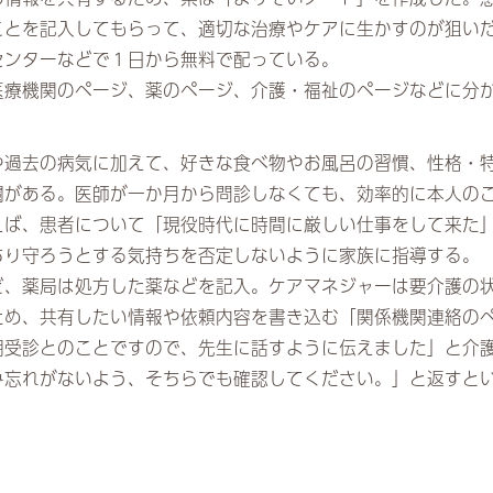
ことを記入してもらって、適切な治療やケアに生かすのが狙い
センターなどで１日から無料で配っている。
医療機関のページ、薬のページ、介護・福祉のページなどに分
や過去の病気に加えて、好きな食べ物やお風呂の習慣、性格・
欄がある。医師が一か月から問診しなくても、効率的に本人の
えば、患者について「現役時代に時間に厳しい仕事をして来た
ちり守ろうとする気持ちを否定しないように家族に指導する。
ど、薬局は処方した薬などを記入。ケアマネジャーは要介護の
ため、共有したい情報や依頼内容を書き込む「関係機関連絡の
期受診とのことですので、先生に話すように伝えました」と介
み忘れがないよう、そちらでも確認してください。」と返すと