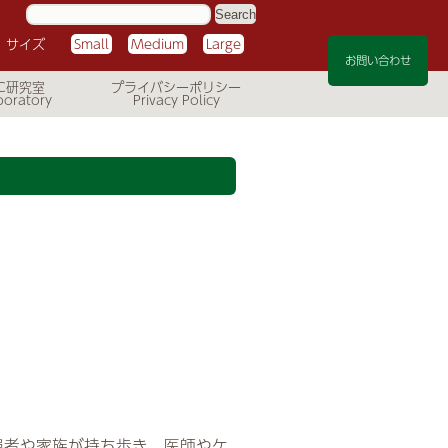
サ
イ
ト
サイズ
Small
Medium
Large
内
検
お問い合わせ
索:
C研究室
プライバシーポリシー
患者や家族が持ち歩き、医師やケ