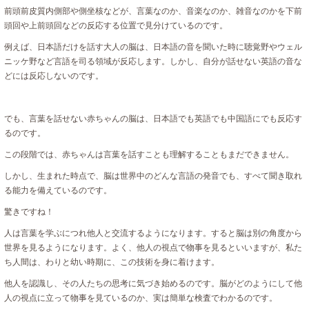
前頭前皮質内側部や側坐核などが、言葉なのか、音楽なのか、雑音なのかを下前
頭回や上前頭回などの反応する位置で見分けているのです。
例えば、日本語だけを話す大人の脳は、日本語の音を聞いた時に聴覚野やウェル
ニッケ野など言語を司る領域が反応します。しかし、自分が話せない英語の音な
どには反応しないのです。
でも、言葉を話せない赤ちゃんの脳は、日本語でも英語でも中国語にでも反応す
るのです。
この段階では、赤ちゃんは言葉を話すことも理解することもまだできません。
しかし、生まれた時点で、脳は世界中のどんな言語の発音でも、すべて聞き取れ
る能力を備えているのです。
驚きですね！
人は言葉を学ぶにつれ他人と交流するようになります。すると脳は別の角度から
世界を見るようになります。よく、他人の視点で物事を見るといいますが、私た
ち人間は、わりと幼い時期に、この技術を身に着けます。
他人を認識し、その人たちの思考に気づき始めるのです。脳がどのようにして他
人の視点に立って物事を見ているのか、実は簡単な検査でわかるのです。