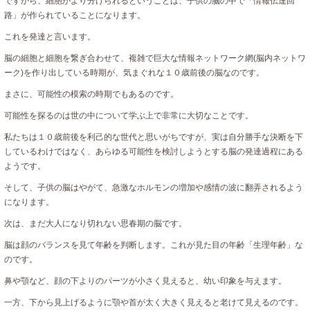
ですから、細胞がより分けられるということは、子供の脳の中で「情報伝達回
路」が作られていることになります。
これを発達と言います。
脳の細胞と細胞を繋ぎ合わせて、複雑で巨大な情報ネットワーク網(脳内ネットワ
ーク)を作り出している時期が、気まぐれな１０歳前後の脳なのです。
まさに、可能性の模索の時期でもあるのです。
可能性を探るのは世の中について学ぶ上で非常に大切なことです。
私たちは１０歳前後を利己的な世代と思いがちですが、実は自分勝手な決断を下
しているわけではなく、あらゆる可能性を検討しようとする脳の発達過程にある
ようです。
そして、子供の脳はやがて、急激なホルモンの増加や感情の波に翻弄されるよう
になります。
次は、まだ大人になり切れない思春期の脳です。
脳は顔のバランスを見て年齢を判断します。これが見た目の年齢「生理年齢」な
のです。
鼻や顎など、顔の下よりのパーツが小さく見えると、幼い印象を与えます。
一方、下から見上げるように顎や首が太く大きく見えると老けて見えるのです。