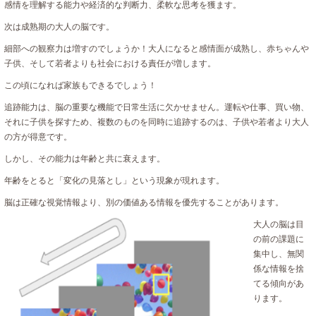
感情を理解する能力や経済的な判断力、柔軟な思考を獲ます。
次は成熟期の大人の脳です。
細部への観察力は増すのでしょうか！大人になると感情面が成熟し、赤ちゃんや
子供、そして若者よりも社会における責任が増します。
この頃になれば家族もできるでしょう！
追跡能力は、脳の重要な機能で日常生活に欠かせません。運転や仕事、買い物、
それに子供を探すため、複数のものを同時に追跡するのは、子供や若者より大人
の方が得意です。
しかし、その能力は年齢と共に衰えます。
年齢をとると「変化の見落とし」という現象が現れます。
脳は正確な視覚情報より、別の価値ある情報を優先することがあります。
大人の脳は目
の前の課題に
集中し、無関
係な情報を捨
てる傾向があ
ります。