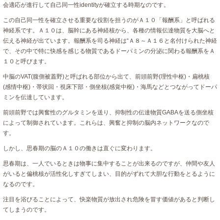
会適応が進行して自己同一性identityが確立する時期なのです。
この自己同一性を確立させる重要な役割を担うのがＡ１０「報酬系」と呼ばれる
神経系です。Ａ１０は、脳幹にある神経核から、各種の情報伝達物質を大脳へと
伝える神経が出ています。報酬系を司る神経は“Ａ８～Ａ１６と名付けられた神経
で、その中で特に快感を感じる物質であるドーパミンの分泌に関わる報酬系をＡ
１０と呼びます。
中脳のVAT(腹側被蓋野)と呼ばれる部位から出て、前頭前野(理性中枢)・扁桃核
(感情中枢)・帯状回・視床下部・側坐核(感覚中枢)・海馬などとつながってドーパ
ミンを伝達しています。
前頭前野では興奮性のグルタミンを送り、抑制性の伝達物質GABAを送る側坐核
によって制御されています。これらは、興奮と抑制の脳内ネットワークなので
す。
しかし、思春期の脳のＡ１０の働きは直ぐに変わります。
思春期は、一人でいるときは物事に集中することが出来るのですが、仲間や友人
がいると偏桃核が活性化しすぎてしまい、目的がずれて大胆な行動をとるように
なるのです。
注目を浴びることによって、快楽物質が放出され危険を冒す価値があると判断し
てしまうのです。