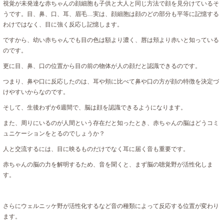
視覚が未発達な赤ちゃんの顔細胞も子供と大人と同じ方法で顔を見分けているそ
うです。目、鼻、口、耳、眉毛…実は、顔細胞は顔のどの部分も平等に記憶する
わけではなく、目に強く反応し記憶します。
ですから、幼い赤ちゃんでも目の色は額より濃く、唇は頬より赤いと知っている
のです。
更に目、鼻、口の位置から目の前の物体が人の顔だと認識できるのです。
つまり、鼻や口に反応したのは、耳や頬に比べて鼻や口の方が顔の特徴を決定づ
けやすいからなのです。
そして、生後わずか6週間で、脳は顔を認識できるようになります。
また、周りにいるのが人間という存在だと知ったとき、赤ちゃんの脳はどうコミ
ュニケーションをとるのでしょうか？
人と交流するには、目に映るものだけでなく耳に届く音も重要です。
赤ちゃんの脳の力を解明するため、音を聞くと、まず脳の聴覚野が活性化しま
す。
さらにウェルニッケ野が活性化するなど音の種類によって反応する位置が変わり
ます。