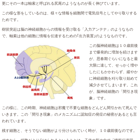
更にその一本は軸索と呼ばれる尻尾のようなものが長く伸びています。
この様な形をしているのは、様々な情報を細胞間で電気信号としてやり取りする
ためです。
樹状突起は脳の神経細胞からの情報を受け取る「入力アンテナ」のようなもの
で、軸索は他の細胞に情報を伝達するための｢出力装置｣のようなものです。
この脳神経細胞は１０歳前後
まで爆発的に増加を続けます
が、思春期ぐらいになると最
大限に達して、せっかく増や
したにもかかわらず、緩やか
に神経細胞を刈り取り始めて
減少させてしまいます。これ
が、脳神経細胞の「間引き現
象」です。
この様に、この時期、神経細胞は邪魔で不要な細胞をどんどん間引かれて死んで
いきます。この「間引き現象」のメカニズムに認知症の発症の秘密があるとも言
われています。
残す細胞と、そうでない細胞がより分けられていく時が、１０歳前後なのです。