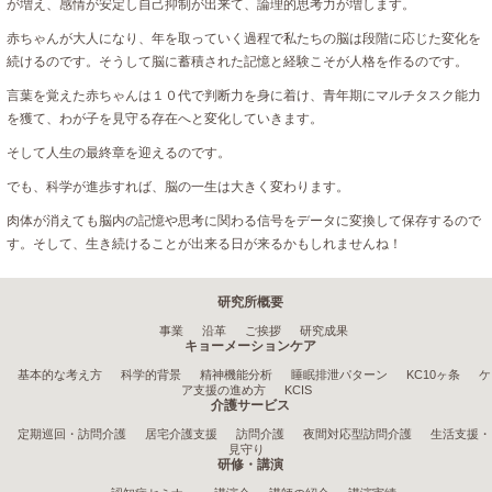
が増え、感情が安定し自己抑制が出来て、論理的思考力が増します。
赤ちゃんが大人になり、年を取っていく過程で私たちの脳は段階に応じた変化を
続けるのです。そうして脳に蓄積された記憶と経験こそが人格を作るのです。
言葉を覚えた赤ちゃんは１０代で判断力を身に着け、青年期にマルチタスク能力
を獲て、わが子を見守る存在へと変化していきます。
そして人生の最終章を迎えるのです。
でも、科学が進歩すれば、脳の一生は大きく変わります。
肉体が消えても脳内の記憶や思考に関わる信号をデータに変換して保存するので
す。そして、生き続けることが出来る日が来るかもしれませんね！
研究所概要
事業
沿革
ご挨拶
研究成果
キョーメーションケア
基本的な考え方
科学的背景
精神機能分析
睡眠排泄パターン
KC10ヶ条
ケ
ア支援の進め方
KCIS
介護サービス
定期巡回・訪問介護
居宅介護支援
訪問介護
夜間対応型訪問介護
生活支援・
見守り
研修・講演