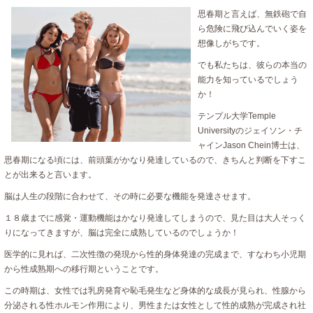
思春期と言えば、無鉄砲で自
ら危険に飛び込んでいく姿を
想像しがちです。
でも私たちは、彼らの本当の
能力を知っているでしょう
か！
テンプル大学Temple
Universityのジェイソン・チ
ャインJason Chein博士は、
思春期になる頃には、前頭葉がかなり発達しているので、きちんと判断を下すこ
とが出来ると言います。
脳は人生の段階に合わせて、その時に必要な機能を発達させます。
１８歳までに感覚・運動機能はかなり発達してしまうので、見た目は大人そっく
りになってきますが、脳は完全に成熟しているのでしょうか！
医学的に見れば、二次性徴の発現から性的身体発達の完成まで、すなわち小児期
から性成熟期への移行期ということです。
この時期は、女性では乳房発育や恥毛発生など身体的な成長が見られ、性腺から
分泌される性ホルモン作用により、男性または女性として性的成熟が完成され社