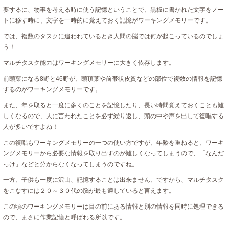
要するに、物事を考える時に使う記憶ということで、黒板に書かれた文字をノー
トに移す時に、文字を一時的に覚えておく記憶がワーキングメモリーです。
では、複数のタスクに追われているとき人間の脳では何が起こっているのでしょ
う！
マルチタスク能力はワーキングメモリーに大きく依存します。
前頭葉になる8野と46野が、頭頂葉や前帯状皮質などの部位で複数の情報を記憶
するのがワーキングメモリーです。
また、年を取ると一度に多くのことを記憶したり、長い時間覚えておくことも難
しくなるので、人に言われたことを必ず繰り返し、頭の中や声を出して復唱する
人が多いですよね！
この復唱もワーキングメモリーの一つの使い方ですが、年齢を重ねると、ワーキ
ングメモリーから必要な情報を取り出すのが難しくなってしまうので、「なんだ
っけ」などと分からなくなってしまうのですね。
一方、子供も一度に沢山、記憶することは出来ません、ですから、マルチタスク
をこなすには２０～３０代の脳が最も適していると言えます。
この頃のワーキングメモリーは目の前にある情報と別の情報を同時に処理できる
ので、まさに作業記憶と呼ばれる所以です。