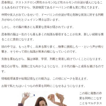
思春期は、テストステロン(男性ホルモン)など性ホルモンの分泌が盛んになるこ
ともあるわけですから、快楽物質であるドーパミンの量も更に増えてきます。
仲間や友人がみているせいで、ドーパミンの分泌が増え危険な状況に対する判断
力がゆらぐのだとジェイソン博士は言います。
しかし、その脳の働きにも重要な意味が隠されています。
思春期の脳は一生のうち最も多くの知識を吸収することが出来、新しい経験を獲
ることに貪欲になります。
頭の中では、もっと早く…出来る限り多く…物事に挑戦しろ‥・という声が鳴り
響き、そうやって得た知識が将来の糧になっていくのです。
失敗を重ねながら、脳は体験、学習、判断と発達し続けていくことになります。
独立心が育ち、困難に立ち向かうようになり、２０代の脳へと成長を遂げるので
す。
情報処理速度や短期記憶などの能力は、この頃にピークを迎えます。
お陰で私たちはいくつもの作業を同時にこなせるようになります。
この様に複数の作
業を同時にこなす
ことをマルチタス