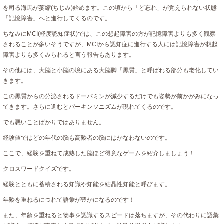
を司る海馬が萎縮(ちじみ)始めます。この頃から「ど忘れ」が覚えられない状態
「記憶障害」へと進行してくるのです。
ちなみにMCI(軽度認知症状)では、この想起障害の方が記憶障害よりも多く観察
されることが多いそうですが、MCIから認知症に進行する人には記憶障害が想起
障害よりも多くみられると言う報告もあります。
その他には、大脳と小脳の境にある大脳脚「黒質」と呼ばれる部分も老化してい
きます。
この黒質からの分泌されるドーパミンが減少するだけでも姿勢が前かがみになっ
てきます。さらに進むとパーキンソニズムが現れてくるのです。
でも悪いことばかりではありません。
経験値ではどの年代の脳も高齢者の脳にはかなわないのです。
ここで、経験を重ねて成熟した脳ほど得意なゲームを紹介しましょう！
クロスワードクイズです。
経験とともに蓄積される知識や知能を結晶性知能と呼びます。
年齢を重ねるにつれて語彙が豊かになるのです！
また、年齢を重ねると物事を認識するスピードは落ちますが、その代わりに語彙