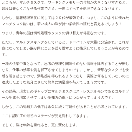
ところが、マルチタスクで、ワーキングメモリーの付加が大きくなりすぎると、
普段は難なくこなせる作業でさえ、一度にすべてを処理できなくなります。
しかし、情報処理速度に関しては２０代が最強です。つまり、このように優れた
マルチタスク能力は、若い成人の脳が持つ柔軟性の証だと言えるでしょう！
つまり、青年の脳は情報処理やタスクの切り替えが得意なのです。
ただし、マルチタスキングをしていると、ドーパミンが大量に分泌され、これが
癖になってしまい脳が同じことを繰り返すように指示してしまうことが有るので
す。
一種の快楽中毒となって、思考の整理や関連性のない情報を除去することが難し
なり、仕事の効率や質を低下させてしまうのです。しかし、些細なタスクでも快
感を惹き起こすので、満足感を得られるようになり、実際は何もしていないのに
達成したような気分にさせて簡単に満足感を与えてしまうのです。
その結果、現実とのギャップにマルチタスクはストレスホルモンであるコルチゾ
ール生成を増加させてしまい認知力の低下につながってしまうのです。
しかも、この認知力の低下は永久に続く可能性があることが示唆されています。
ここに認知症の最初のステージが見え隠れしてきます。
そして、脳は年齢を重ねると、更に変化します。