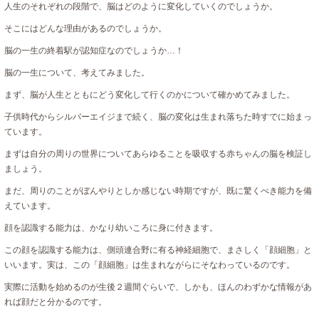
人生のそれぞれの段階で、脳はどのように変化していくのでしょうか。
そこにはどんな理由があるのでしょうか。
脳の一生の終着駅が認知症なのでしょうか…！
脳の一生について、考えてみました。
まず、脳が人生とともにどう変化して行くのかについて確かめてみました。
子供時代からシルバーエイジまで続く、脳の変化は生まれ落ちた時すでに始まっ
ています。
まずは自分の周りの世界についてあらゆることを吸収する赤ちゃんの脳を検証し
ましょう。
まだ、周りのことがぼんやりとしか感じない時期ですが、既に驚くべき能力を備
えています。
顔を認識する能力は、かなり幼いころに身に付きます。
この顔を認識する能力は、側頭連合野に有る神経細胞で、まさしく「顔細胞」と
いいます。実は、この「顔細胞」は生まれながらにそなわっているのです。
実際に活動を始めるのが生後２週間ぐらいで、しかも、ほんのわずかな情報があ
れば顔だと分かるのです。