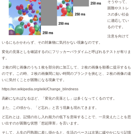
そうやって、
困難やストレ
スの多い社会
に適応してい
るのです。
注意を向けて
いるにもかかわらず、その対象物に気付かない現象なのです。
変化の見落としを確認するのにフリッカーパラダイムと呼ばれるテストが有りま
す。
２枚の同じ画像のうち１枚を部分的に加工して、２枚の画像を順番に提示するも
のです。この時、２枚の画像間に短い時間のブランクを挟むと、２枚の画像の違
いに気付くことが困難になる現象です。
https://en.wikipedia.org/wiki/Change_blindness
高齢になればなるほど、「変化の見落とし」は多くなってくるのです。
また、この頃から、「ど忘れ」と言う現象も現れてきます。
ど忘れとは、記憶の出し入れ能力の低下を意味することで、一旦覚えたことを思
い出すのが困難な状態「想起障害」を言います。
そして、人生の円熟期に差し掛かると、生活のペースは次第に緩やかになり記憶