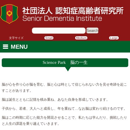
サ
イ
ト
内
文字サイズ
Small
Medium
Large
検
索:
MENU
Science Park 脳の一生
脳が心を作り心が脳を育む、脳と心は時として信じられない力を見せ奇跡を起こ
すことがあります。
脳は誕生とともに記憶を積み重ね、あなた自身を形成していきます。
子供から、若者、大人へと成長し、年を重ねて…なお脳は変わり続けるのです。
脳はこの時期に応じた能力を開花させることで、私たちは学んだり、挑戦したり
と人生の課題を乗り越えていきます。