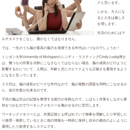
クと言います。
しかも、大人にな
ると人生は厳しさ
を増します。
生活のためにはマ
ルチタスクをこなし、働かなくてはなりません。
では、一生のうち脳が最高の脳力を発揮できる年代はいつなのでしょうか！
ミシガン大学University of Michiganのシンディ・ラスティングCindy Lustig博士
は、幾つもの作業を冷静にこなさなくてはならない場合、脳の成長がどのように
影響するかについて、人間は、年齢と共にスピードよりも正確さを重視するよう
になると言っています。
２０代は、脳の成長がピークな年代なので、脳が複数の課題を同時にこなせるか
ら、並行作業が出来るのです。
子供の脳は沢山の記憶を整理する能力が未熟なので、しばらく作業をしながら要
領をつかむのでワーキングメモリーを働かせるのに苦労します。
ワーキングメモリーとは、作業記憶とも呼ばれていて物事を理解したり学習した
り推理・推察しているときに他の情報を一時的に保持し自分の都合のよいように
運用したり処理するシステムです。