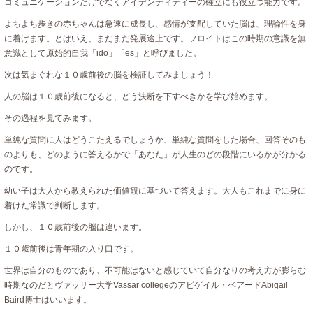
コミュニケーションだけでなくアイデンティティーの確立にも役立つ能力です。
よちよち歩きの赤ちゃんは急速に成長し、感情が支配していた脳は、理論性を身
に着けます。とはいえ、まだまだ発展途上です。フロイトはこの時期の意識を無
意識として原始的自我「ido」「es」と呼びました。
次は気まぐれな１０歳前後の脳を検証してみましょう！
人の脳は１０歳前後になると、どう決断を下すべきかを学び始めます。
その過程を見てみます。
単純な質問に人はどうこたえるでしょうか、単純な質問をした場合、回答そのも
のよりも、どのように答えるかで「あなた」が人生のどの段階にいるかが分かる
のです。
幼い子は大人から教えられた価値観に基づいて答えます。大人もこれまでに身に
着けた常識で判断します。
しかし、１０歳前後の脳は違います。
１０歳前後は青年期の入り口です。
世界は自分のものであり、不可能はないと感じていて自分なりの考え方が膨らむ
時期なのだとヴァッサー大学Vassar collegeのアビゲイル・ベアードAbigail
Baird博士はいいます。