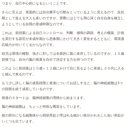
つまり、自己中心的になるということです。
さらに言えば、表面的には自分勝手な行動をとっているように見えるので、反抗
期として捉える大人も多いのですが、実際にはとても用心深く自分自身を確立し
ようとしている自我の形成時期なのです。
これは、前頭葉による自己コントロール、判断、感情の調節、考えの構築、計画
を実行する器官が未成年期から思春期にかけて大きく変化するとともに、環境適
応能力が付いてくるからなのです。
幼児は環境の種類、強さに対しては全面的に親に依存しているのですが、１０歳
前後では、自分の脳の発展を自分で決定する力を持つのです。
このように前頭葉は１０歳～１２歳にかけて目に見るように発達し２０代に入る
と縮んで来るのです。
もう少し詳しく脳の成長段階と発達についてお話しすると、脳の神経細胞は3つ
の段階を経て成長しているのです。
発達のスタートは、脳神経細胞の増殖から始まります。
脳の神経細胞は、ちょっと特殊な構造をしています。
核の部分になる細胞体から樹状突起と呼ばれる細かい枝分かれをした短い突起が
いくつも出ています。